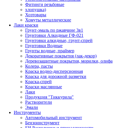
Фитинги резьбовые
хлопушка)
Хозтовары
Хомуты металлические
Лаки краски
Грунт-эмаль по ржавчине 3в1
Грунтовки Алкидные ГФ-021
Грунтовки алкидные, грунт-спрей
Грунтовки Водные
Грунты водные, праймер
Декоративные покрытия (лак-декор)
Деревозащитные покрытия, морилки, олифа
Колера, пасты
Краска водно-дисперсионная
Краска для дорожной разметки
Краска-спрей
Краски маслянные
Лаки
Продукция "Тиккурила"
Растворители
Эмали
Инструменты
Автомобильный инструмент
Бензоинструмент
БИ.Расходники и принадлежности