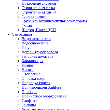
Потлочные системы
Строительная сетка
Строительная химия
Теплоизоляция
Труба хризотилцементная безнапорная
Фасад
Шифер, Плита ЦСП
Сантехника
Водонагреватели
Водоснабжение
Генуя
Детали трубопровода
Запорная арматура
Канализация
Краны
Насосы
Отопление
Очистка воды
Подводка гибкая
Полипропилен AntiFire
Приборы
Прочистное оборудование
Санфаянс
Сифоны
Уплотнительные материалы