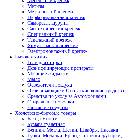
Мебельный крепеж
Метизы
Метрический крепеж
Перфорированный крепеж
Саморезы, шурупы
Сантехнический крепеж
Специальный крепеж
Такелажный крепеж
Хомуты металлические
Электромонтажный крепеж
Бытовая химия
Гели для стирки
Дезинфицирующие препараты
Моющие жидкости
Мыло
Освежители воздуха
Отбеливающие и Ополаскивающие средства
Средства по уходу за Автомобилями
Стиральные порошки
Чистящие средства
Хозяствено-бытовые товары
Баки, емкости
Бумага туалетная
Веники, Метла, Щетки, Швабры, Насадки
Губки, Мочалки, Ерши, Салфетки д/уборки,