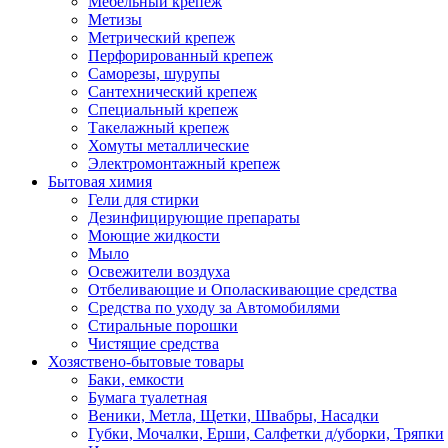
Мебельный крепеж
Метизы
Метрический крепеж
Перфорированный крепеж
Саморезы, шурупы
Сантехнический крепеж
Специальный крепеж
Такелажный крепеж
Хомуты металлические
Электромонтажный крепеж
Бытовая химия
Гели для стирки
Дезинфицирующие препараты
Моющие жидкости
Мыло
Освежители воздуха
Отбеливающие и Ополаскивающие средства
Средства по уходу за Автомобилями
Стиральные порошки
Чистящие средства
Хозяствено-бытовые товары
Баки, емкости
Бумага туалетная
Веники, Метла, Щетки, Швабры, Насадки
Губки, Мочалки, Ерши, Салфетки д/уборки, Тряпки