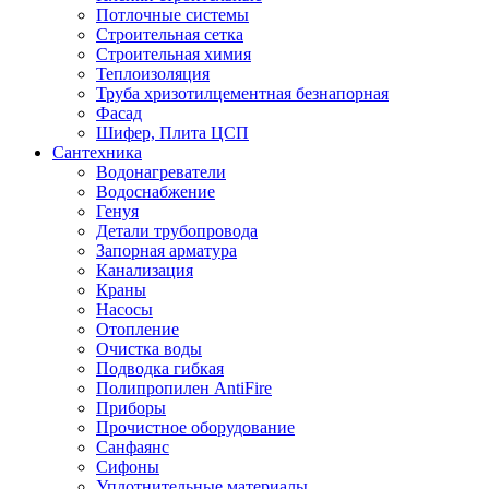
Потлочные системы
Строительная сетка
Строительная химия
Теплоизоляция
Труба хризотилцементная безнапорная
Фасад
Шифер, Плита ЦСП
Сантехника
Водонагреватели
Водоснабжение
Генуя
Детали трубопровода
Запорная арматура
Канализация
Краны
Насосы
Отопление
Очистка воды
Подводка гибкая
Полипропилен AntiFire
Приборы
Прочистное оборудование
Санфаянс
Сифоны
Уплотнительные материалы