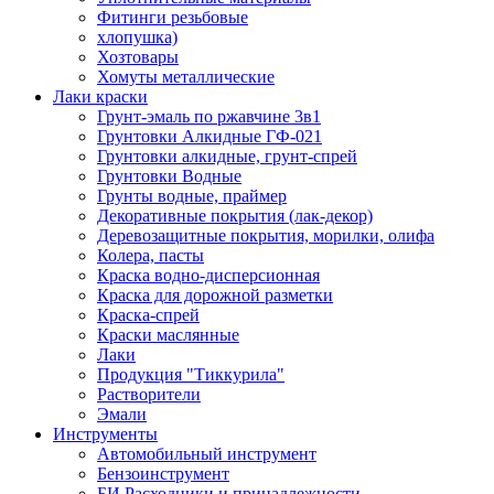
Фитинги резьбовые
хлопушка)
Хозтовары
Хомуты металлические
Лаки краски
Грунт-эмаль по ржавчине 3в1
Грунтовки Алкидные ГФ-021
Грунтовки алкидные, грунт-спрей
Грунтовки Водные
Грунты водные, праймер
Декоративные покрытия (лак-декор)
Деревозащитные покрытия, морилки, олифа
Колера, пасты
Краска водно-дисперсионная
Краска для дорожной разметки
Краска-спрей
Краски маслянные
Лаки
Продукция "Тиккурила"
Растворители
Эмали
Инструменты
Автомобильный инструмент
Бензоинструмент
БИ.Расходники и принадлежности