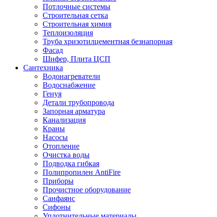
Потлочные системы
Строительная сетка
Строительная химия
Теплоизоляция
Труба хризотилцементная безнапорная
Фасад
Шифер, Плита ЦСП
Сантехника
Водонагреватели
Водоснабжение
Генуя
Детали трубопровода
Запорная арматура
Канализация
Краны
Насосы
Отопление
Очистка воды
Подводка гибкая
Полипропилен AntiFire
Приборы
Прочистное оборудование
Санфаянс
Сифоны
Уплотнительные материалы