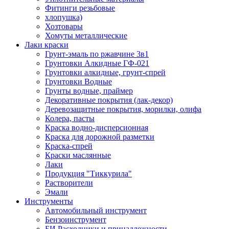
Фитинги резьбовые
хлопушка)
Хозтовары
Хомуты металлические
Лаки краски
Грунт-эмаль по ржавчине 3в1
Грунтовки Алкидные ГФ-021
Грунтовки алкидные, грунт-спрей
Грунтовки Водные
Грунты водные, праймер
Декоративные покрытия (лак-декор)
Деревозащитные покрытия, морилки, олифа
Колера, пасты
Краска водно-дисперсионная
Краска для дорожной разметки
Краска-спрей
Краски маслянные
Лаки
Продукция "Тиккурила"
Растворители
Эмали
Инструменты
Автомобильный инструмент
Бензоинструмент
БИ.Расходники и принадлежности