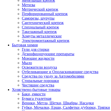
Мебельный крепеж
Метизы
Метрический крепеж
Перфорированный крепеж
Саморезы, шурупы
Сантехнический крепеж
Специальный крепеж
Такелажный крепеж
Хомуты металлические
Электромонтажный крепеж
Бытовая химия
Гели для стирки
Дезинфицирующие препараты
Моющие жидкости
Мыло
Освежители воздуха
Отбеливающие и Ополаскивающие средства
Средства по уходу за Автомобилями
Стиральные порошки
Чистящие средства
Хозяствено-бытовые товары
Баки, емкости
Бумага туалетная
Веники, Метла, Щетки, Швабры, Насадки
Губки, Мочалки, Ерши, Салфетки д/уборки, Тряпки