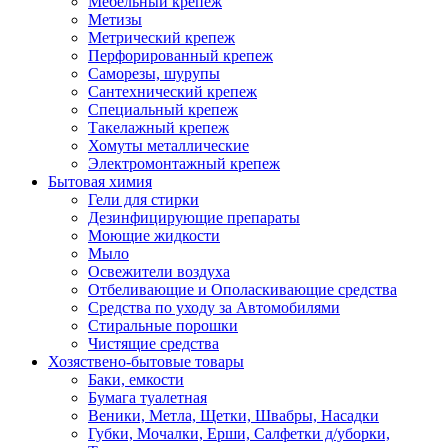
Мебельный крепеж
Метизы
Метрический крепеж
Перфорированный крепеж
Саморезы, шурупы
Сантехнический крепеж
Специальный крепеж
Такелажный крепеж
Хомуты металлические
Электромонтажный крепеж
Бытовая химия
Гели для стирки
Дезинфицирующие препараты
Моющие жидкости
Мыло
Освежители воздуха
Отбеливающие и Ополаскивающие средства
Средства по уходу за Автомобилями
Стиральные порошки
Чистящие средства
Хозяствено-бытовые товары
Баки, емкости
Бумага туалетная
Веники, Метла, Щетки, Швабры, Насадки
Губки, Мочалки, Ерши, Салфетки д/уборки,