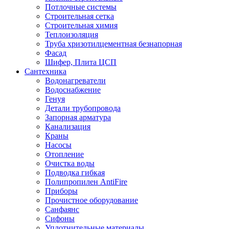
Потлочные системы
Строительная сетка
Строительная химия
Теплоизоляция
Труба хризотилцементная безнапорная
Фасад
Шифер, Плита ЦСП
Сантехника
Водонагреватели
Водоснабжение
Генуя
Детали трубопровода
Запорная арматура
Канализация
Краны
Насосы
Отопление
Очистка воды
Подводка гибкая
Полипропилен AntiFire
Приборы
Прочистное оборудование
Санфаянс
Сифоны
Уплотнительные материалы