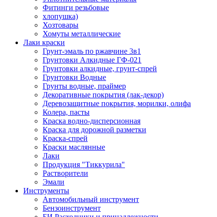
Фитинги резьбовые
хлопушка)
Хозтовары
Хомуты металлические
Лаки краски
Грунт-эмаль по ржавчине 3в1
Грунтовки Алкидные ГФ-021
Грунтовки алкидные, грунт-спрей
Грунтовки Водные
Грунты водные, праймер
Декоративные покрытия (лак-декор)
Деревозащитные покрытия, морилки, олифа
Колера, пасты
Краска водно-дисперсионная
Краска для дорожной разметки
Краска-спрей
Краски маслянные
Лаки
Продукция "Тиккурила"
Растворители
Эмали
Инструменты
Автомобильный инструмент
Бензоинструмент
БИ.Расходники и принадлежности