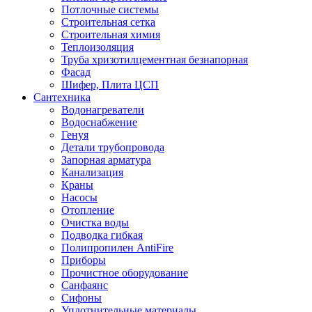
Потлочные системы
Строительная сетка
Строительная химия
Теплоизоляция
Труба хризотилцементная безнапорная
Фасад
Шифер, Плита ЦСП
Сантехника
Водонагреватели
Водоснабжение
Генуя
Детали трубопровода
Запорная арматура
Канализация
Краны
Насосы
Отопление
Очистка воды
Подводка гибкая
Полипропилен AntiFire
Приборы
Прочистное оборудование
Санфаянс
Сифоны
Уплотнительные материалы