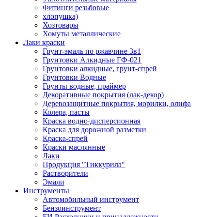
Фитинги резьбовые
хлопушка)
Хозтовары
Хомуты металлические
Лаки краски
Грунт-эмаль по ржавчине 3в1
Грунтовки Алкидные ГФ-021
Грунтовки алкидные, грунт-спрей
Грунтовки Водные
Грунты водные, праймер
Декоративные покрытия (лак-декор)
Деревозащитные покрытия, морилки, олифа
Колера, пасты
Краска водно-дисперсионная
Краска для дорожной разметки
Краска-спрей
Краски маслянные
Лаки
Продукция "Тиккурила"
Растворители
Эмали
Инструменты
Автомобильный инструмент
Бензоинструмент
БИ.Расходники и принадлежности