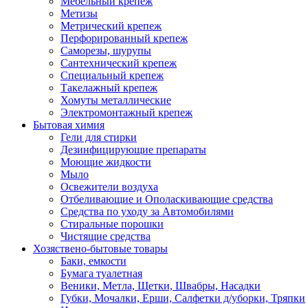
Мебельный крепеж
Метизы
Метрический крепеж
Перфорированный крепеж
Саморезы, шурупы
Сантехнический крепеж
Специальный крепеж
Такелажный крепеж
Хомуты металлические
Электромонтажный крепеж
Бытовая химия
Гели для стирки
Дезинфицирующие препараты
Моющие жидкости
Мыло
Освежители воздуха
Отбеливающие и Ополаскивающие средства
Средства по уходу за Автомобилями
Стиральные порошки
Чистящие средства
Хозяствено-бытовые товары
Баки, емкости
Бумага туалетная
Веники, Метла, Щетки, Швабры, Насадки
Губки, Мочалки, Ерши, Салфетки д/уборки, Тряпки