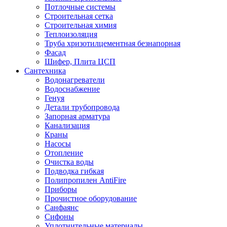
Потлочные системы
Строительная сетка
Строительная химия
Теплоизоляция
Труба хризотилцементная безнапорная
Фасад
Шифер, Плита ЦСП
Сантехника
Водонагреватели
Водоснабжение
Генуя
Детали трубопровода
Запорная арматура
Канализация
Краны
Насосы
Отопление
Очистка воды
Подводка гибкая
Полипропилен AntiFire
Приборы
Прочистное оборудование
Санфаянс
Сифоны
Уплотнительные материалы