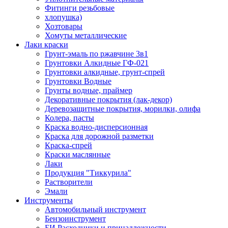
Фитинги резьбовые
хлопушка)
Хозтовары
Хомуты металлические
Лаки краски
Грунт-эмаль по ржавчине 3в1
Грунтовки Алкидные ГФ-021
Грунтовки алкидные, грунт-спрей
Грунтовки Водные
Грунты водные, праймер
Декоративные покрытия (лак-декор)
Деревозащитные покрытия, морилки, олифа
Колера, пасты
Краска водно-дисперсионная
Краска для дорожной разметки
Краска-спрей
Краски маслянные
Лаки
Продукция "Тиккурила"
Растворители
Эмали
Инструменты
Автомобильный инструмент
Бензоинструмент
БИ.Расходники и принадлежности