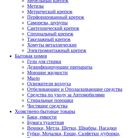
Мебельный крепеж
Метизы
Метрический крепеж
Перфорированный крепеж
Саморезы, шурупы
Сантехнический крепеж
Специальный крепеж
Такелажный крепеж
Хомуты металлические
Электромонтажный крепеж
Бытовая химия
Гели для стирки
Дезинфицирующие препараты
Моющие жидкости
Мыло
Освежители воздуха
Отбеливающие и Ополаскивающие средства
Средства по уходу за Автомобилями
Стиральные порошки
Чистящие средства
Хозяствено-бытовые товары
Баки, емкости
Бумага туалетная
Веники, Метла, Щетки, Швабры, Насадки
Губки, Мочалки, Ерши, Салфетки д/уборки,