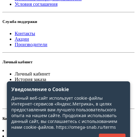
Условия соглашения
Служба поддержки
Контакты
Акции
Производители
Личный кабинет
Личный кабинет
История заказа
Закладки
Уведомление о Cookie
Сравнение
Данный веб-сайт использует cookie-файлы
Интернет-сервисов «Яндекс.Метрика», в целях
предоставления вам лучшего пользовательского
опыта на нашем сайте. Продолжая использовать
Контакты
данный сайт, вы соглашаетесь с использованием
нами cookie-файлов. https://omega-snab.ru/terms
+7(4212)20-30-31
+7(4212)20-30-51