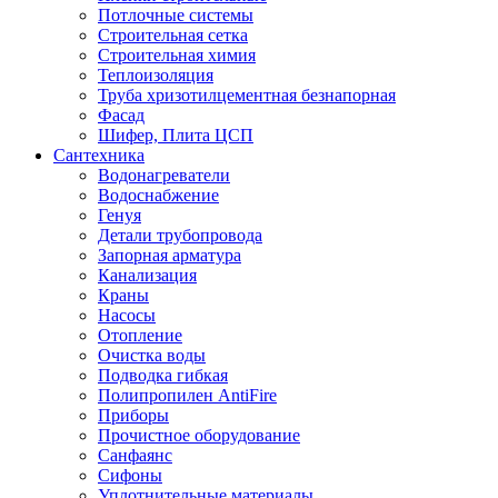
Потлочные системы
Строительная сетка
Строительная химия
Теплоизоляция
Труба хризотилцементная безнапорная
Фасад
Шифер, Плита ЦСП
Сантехника
Водонагреватели
Водоснабжение
Генуя
Детали трубопровода
Запорная арматура
Канализация
Краны
Насосы
Отопление
Очистка воды
Подводка гибкая
Полипропилен AntiFire
Приборы
Прочистное оборудование
Санфаянс
Сифоны
Уплотнительные материалы