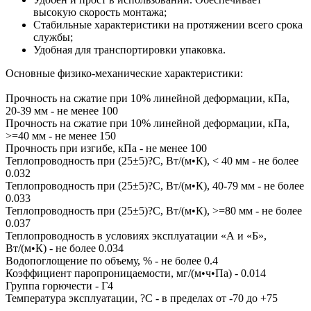
высокую скорость монтажа;
Стабильные характеристики на протяжении всего срока
службы;
Удобная для транспортировки упаковка.
Основные физико-механические характеристики:
Прочность на сжатие при 10% линейной деформации, кПа,
20-39 мм - не менее 100
Прочность на сжатие при 10% линейной деформации, кПа,
>=40 мм - не менее 150
Прочность при изгибе, кПа - не менее 100
Теплопроводность при (25±5)?C, Вт/(м•К), < 40 мм - не более
0.032
Теплопроводность при (25±5)?C, Вт/(м•К), 40-79 мм - не более
0.033
Теплопроводность при (25±5)?C, Вт/(м•К), >=80 мм - не более
0.037
Теплопроводность в условиях эксплуатации «А и «Б»,
Вт/(м•К) - не более 0.034
Водопоглощение по объему, % - не более 0.4
Коэффициент паропроницаемости, мг/(м•ч•Па) - 0.014
Группа горючести - Г4
Температура эксплуатации, ?C - в пределах от -70 до +75