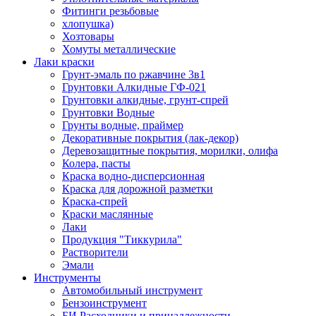
Фитинги резьбовые
хлопушка)
Хозтовары
Хомуты металлические
Лаки краски
Грунт-эмаль по ржавчине 3в1
Грунтовки Алкидные ГФ-021
Грунтовки алкидные, грунт-спрей
Грунтовки Водные
Грунты водные, праймер
Декоративные покрытия (лак-декор)
Деревозащитные покрытия, морилки, олифа
Колера, пасты
Краска водно-дисперсионная
Краска для дорожной разметки
Краска-спрей
Краски маслянные
Лаки
Продукция "Тиккурила"
Растворители
Эмали
Инструменты
Автомобильный инструмент
Бензоинструмент
БИ.Расходники и принадлежности