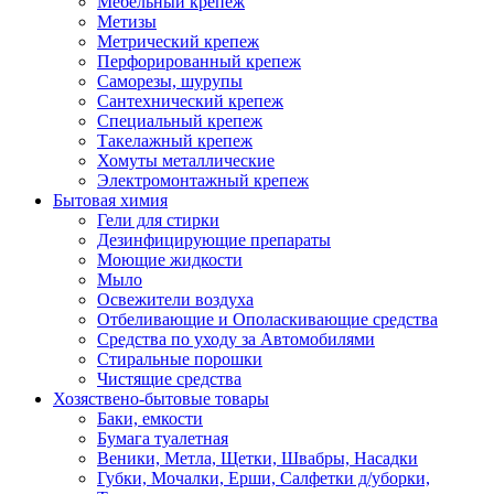
Мебельный крепеж
Метизы
Метрический крепеж
Перфорированный крепеж
Саморезы, шурупы
Сантехнический крепеж
Специальный крепеж
Такелажный крепеж
Хомуты металлические
Электромонтажный крепеж
Бытовая химия
Гели для стирки
Дезинфицирующие препараты
Моющие жидкости
Мыло
Освежители воздуха
Отбеливающие и Ополаскивающие средства
Средства по уходу за Автомобилями
Стиральные порошки
Чистящие средства
Хозяствено-бытовые товары
Баки, емкости
Бумага туалетная
Веники, Метла, Щетки, Швабры, Насадки
Губки, Мочалки, Ерши, Салфетки д/уборки,