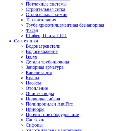
Потлочные системы
Строительная сетка
Строительная химия
Теплоизоляция
Труба хризотилцементная безнапорная
Фасад
Шифер, Плита ЦСП
Сантехника
Водонагреватели
Водоснабжение
Генуя
Детали трубопровода
Запорная арматура
Канализация
Краны
Насосы
Отопление
Очистка воды
Подводка гибкая
Полипропилен AntiFire
Приборы
Прочистное оборудование
Санфаянс
Сифоны
Уплотнительные материалы