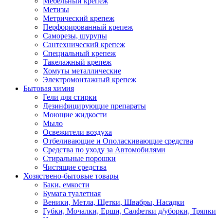
Мебельный крепеж
Метизы
Метрический крепеж
Перфорированный крепеж
Саморезы, шурупы
Сантехнический крепеж
Специальный крепеж
Такелажный крепеж
Хомуты металлические
Электромонтажный крепеж
Бытовая химия
Гели для стирки
Дезинфицирующие препараты
Моющие жидкости
Мыло
Освежители воздуха
Отбеливающие и Ополаскивающие средства
Средства по уходу за Автомобилями
Стиральные порошки
Чистящие средства
Хозяствено-бытовые товары
Баки, емкости
Бумага туалетная
Веники, Метла, Щетки, Швабры, Насадки
Губки, Мочалки, Ерши, Салфетки д/уборки, Тряпки