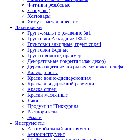
Фитинги резьбовые
хлопушка)
Хозтовары
Хомуты металлические
Лаки краски
Грунт-эмаль по ржавчине 3в1
Грунтовки Алкидные ГФ-021
Грунтовки алкидные, грунт-спрей
Грунтовки Водные
Грунты водные, праймер
Декоративные покрытия (лак-декор)
Деревозащитные покрытия, морилки, олифа
Колера, пасты
Краска водно-дисперсионная
Краска для дорожной разметки
Краска-спрей
Краски маслянные
Лаки
Продукция "Тиккурила"
Растворители
Эмали
Инструменты
Автомобильный инструмент
Бензоинструмент
БИ.Расходники и принадлежности