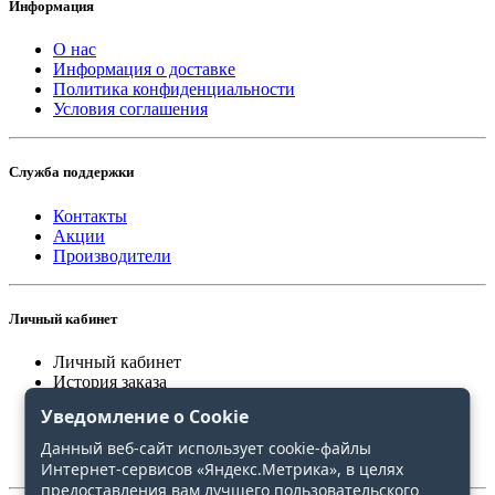
Информация
О нас
Информация о доставке
Политика конфиденциальности
Условия соглашения
Служба поддержки
Контакты
Акции
Производители
Личный кабинет
Личный кабинет
История заказа
Закладки
Уведомление о Cookie
Сравнение
Данный веб-сайт использует cookie-файлы
Интернет-сервисов «Яндекс.Метрика», в целях
предоставления вам лучшего пользовательского