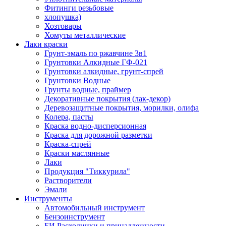
Фитинги резьбовые
хлопушка)
Хозтовары
Хомуты металлические
Лаки краски
Грунт-эмаль по ржавчине 3в1
Грунтовки Алкидные ГФ-021
Грунтовки алкидные, грунт-спрей
Грунтовки Водные
Грунты водные, праймер
Декоративные покрытия (лак-декор)
Деревозащитные покрытия, морилки, олифа
Колера, пасты
Краска водно-дисперсионная
Краска для дорожной разметки
Краска-спрей
Краски маслянные
Лаки
Продукция "Тиккурила"
Растворители
Эмали
Инструменты
Автомобильный инструмент
Бензоинструмент
БИ.Расходники и принадлежности