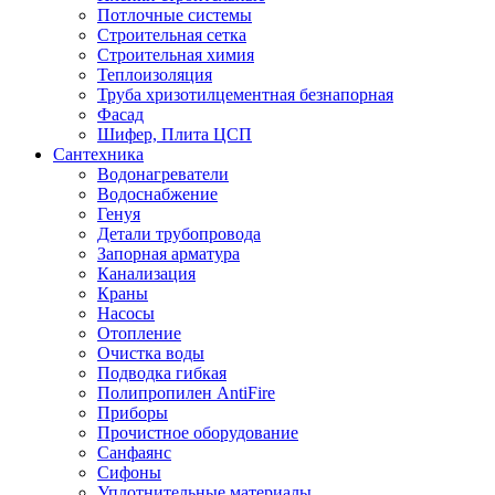
Потлочные системы
Строительная сетка
Строительная химия
Теплоизоляция
Труба хризотилцементная безнапорная
Фасад
Шифер, Плита ЦСП
Сантехника
Водонагреватели
Водоснабжение
Генуя
Детали трубопровода
Запорная арматура
Канализация
Краны
Насосы
Отопление
Очистка воды
Подводка гибкая
Полипропилен AntiFire
Приборы
Прочистное оборудование
Санфаянс
Сифоны
Уплотнительные материалы