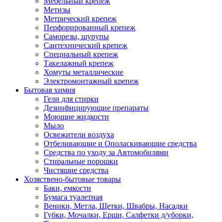
Мебельный крепеж
Метизы
Метрический крепеж
Перфорированный крепеж
Саморезы, шурупы
Сантехнический крепеж
Специальный крепеж
Такелажный крепеж
Хомуты металлические
Электромонтажный крепеж
Бытовая химия
Гели для стирки
Дезинфицирующие препараты
Моющие жидкости
Мыло
Освежители воздуха
Отбеливающие и Ополаскивающие средства
Средства по уходу за Автомобилями
Стиральные порошки
Чистящие средства
Хозяствено-бытовые товары
Баки, емкости
Бумага туалетная
Веники, Метла, Щетки, Швабры, Насадки
Губки, Мочалки, Ерши, Салфетки д/уборки,