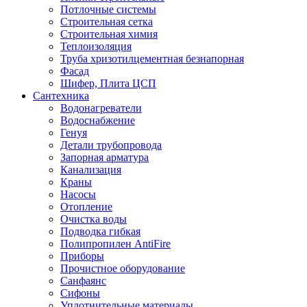
Потлочные системы
Строительная сетка
Строительная химия
Теплоизоляция
Труба хризотилцементная безнапорная
Фасад
Шифер, Плита ЦСП
Сантехника
Водонагреватели
Водоснабжение
Генуя
Детали трубопровода
Запорная арматура
Канализация
Краны
Насосы
Отопление
Очистка воды
Подводка гибкая
Полипропилен AntiFire
Приборы
Прочистное оборудование
Санфаянс
Сифоны
Уплотнительные материалы