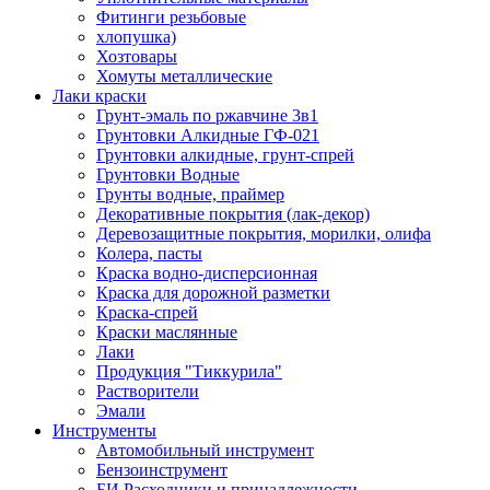
Фитинги резьбовые
хлопушка)
Хозтовары
Хомуты металлические
Лаки краски
Грунт-эмаль по ржавчине 3в1
Грунтовки Алкидные ГФ-021
Грунтовки алкидные, грунт-спрей
Грунтовки Водные
Грунты водные, праймер
Декоративные покрытия (лак-декор)
Деревозащитные покрытия, морилки, олифа
Колера, пасты
Краска водно-дисперсионная
Краска для дорожной разметки
Краска-спрей
Краски маслянные
Лаки
Продукция "Тиккурила"
Растворители
Эмали
Инструменты
Автомобильный инструмент
Бензоинструмент
БИ.Расходники и принадлежности