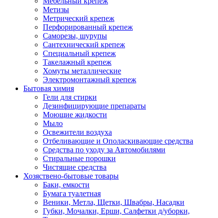
Мебельный крепеж
Метизы
Метрический крепеж
Перфорированный крепеж
Саморезы, шурупы
Сантехнический крепеж
Специальный крепеж
Такелажный крепеж
Хомуты металлические
Электромонтажный крепеж
Бытовая химия
Гели для стирки
Дезинфицирующие препараты
Моющие жидкости
Мыло
Освежители воздуха
Отбеливающие и Ополаскивающие средства
Средства по уходу за Автомобилями
Стиральные порошки
Чистящие средства
Хозяствено-бытовые товары
Баки, емкости
Бумага туалетная
Веники, Метла, Щетки, Швабры, Насадки
Губки, Мочалки, Ерши, Салфетки д/уборки,