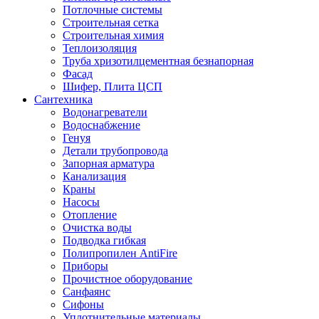
Потлочные системы
Строительная сетка
Строительная химия
Теплоизоляция
Труба хризотилцементная безнапорная
Фасад
Шифер, Плита ЦСП
Сантехника
Водонагреватели
Водоснабжение
Генуя
Детали трубопровода
Запорная арматура
Канализация
Краны
Насосы
Отопление
Очистка воды
Подводка гибкая
Полипропилен AntiFire
Приборы
Прочистное оборудование
Санфаянс
Сифоны
Уплотнительные материалы