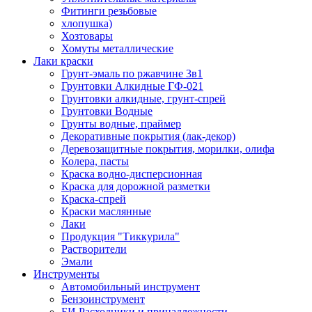
Фитинги резьбовые
хлопушка)
Хозтовары
Хомуты металлические
Лаки краски
Грунт-эмаль по ржавчине 3в1
Грунтовки Алкидные ГФ-021
Грунтовки алкидные, грунт-спрей
Грунтовки Водные
Грунты водные, праймер
Декоративные покрытия (лак-декор)
Деревозащитные покрытия, морилки, олифа
Колера, пасты
Краска водно-дисперсионная
Краска для дорожной разметки
Краска-спрей
Краски маслянные
Лаки
Продукция "Тиккурила"
Растворители
Эмали
Инструменты
Автомобильный инструмент
Бензоинструмент
БИ.Расходники и принадлежности