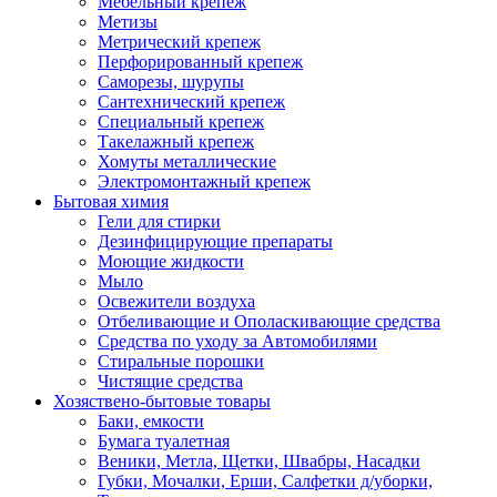
Мебельный крепеж
Метизы
Метрический крепеж
Перфорированный крепеж
Саморезы, шурупы
Сантехнический крепеж
Специальный крепеж
Такелажный крепеж
Хомуты металлические
Электромонтажный крепеж
Бытовая химия
Гели для стирки
Дезинфицирующие препараты
Моющие жидкости
Мыло
Освежители воздуха
Отбеливающие и Ополаскивающие средства
Средства по уходу за Автомобилями
Стиральные порошки
Чистящие средства
Хозяствено-бытовые товары
Баки, емкости
Бумага туалетная
Веники, Метла, Щетки, Швабры, Насадки
Губки, Мочалки, Ерши, Салфетки д/уборки,