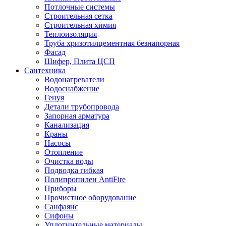
Потлочные системы
Строительная сетка
Строительная химия
Теплоизоляция
Труба хризотилцементная безнапорная
Фасад
Шифер, Плита ЦСП
Сантехника
Водонагреватели
Водоснабжение
Генуя
Детали трубопровода
Запорная арматура
Канализация
Краны
Насосы
Отопление
Очистка воды
Подводка гибкая
Полипропилен AntiFire
Приборы
Прочистное оборудование
Санфаянс
Сифоны
Уплотнительные материалы