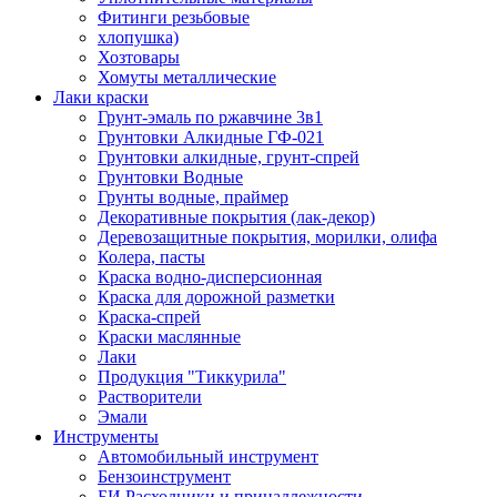
Фитинги резьбовые
хлопушка)
Хозтовары
Хомуты металлические
Лаки краски
Грунт-эмаль по ржавчине 3в1
Грунтовки Алкидные ГФ-021
Грунтовки алкидные, грунт-спрей
Грунтовки Водные
Грунты водные, праймер
Декоративные покрытия (лак-декор)
Деревозащитные покрытия, морилки, олифа
Колера, пасты
Краска водно-дисперсионная
Краска для дорожной разметки
Краска-спрей
Краски маслянные
Лаки
Продукция "Тиккурила"
Растворители
Эмали
Инструменты
Автомобильный инструмент
Бензоинструмент
БИ.Расходники и принадлежности