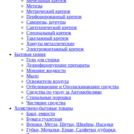
Мебельный крепеж
Метизы
Метрический крепеж
Перфорированный крепеж
Саморезы, шурупы
Сантехнический крепеж
Специальный крепеж
Такелажный крепеж
Хомуты металлические
Электромонтажный крепеж
Бытовая химия
Гели для стирки
Дезинфицирующие препараты
Моющие жидкости
Мыло
Освежители воздуха
Отбеливающие и Ополаскивающие средства
Средства по уходу за Автомобилями
Стиральные порошки
Чистящие средства
Хозяствено-бытовые товары
Баки, емкости
Бумага туалетная
Веники, Метла, Щетки, Швабры, Насадки
Губки, Мочалки, Ерши, Салфетки д/уборки,