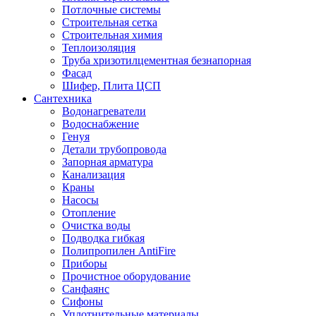
Потлочные системы
Строительная сетка
Строительная химия
Теплоизоляция
Труба хризотилцементная безнапорная
Фасад
Шифер, Плита ЦСП
Сантехника
Водонагреватели
Водоснабжение
Генуя
Детали трубопровода
Запорная арматура
Канализация
Краны
Насосы
Отопление
Очистка воды
Подводка гибкая
Полипропилен AntiFire
Приборы
Прочистное оборудование
Санфаянс
Сифоны
Уплотнительные материалы