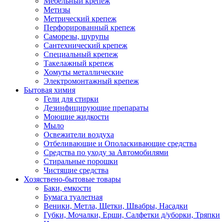
Мебельный крепеж
Метизы
Метрический крепеж
Перфорированный крепеж
Саморезы, шурупы
Сантехнический крепеж
Специальный крепеж
Такелажный крепеж
Хомуты металлические
Электромонтажный крепеж
Бытовая химия
Гели для стирки
Дезинфицирующие препараты
Моющие жидкости
Мыло
Освежители воздуха
Отбеливающие и Ополаскивающие средства
Средства по уходу за Автомобилями
Стиральные порошки
Чистящие средства
Хозяствено-бытовые товары
Баки, емкости
Бумага туалетная
Веники, Метла, Щетки, Швабры, Насадки
Губки, Мочалки, Ерши, Салфетки д/уборки, Тряпки