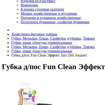
Изделия из пластмасс
Инвентарь
Клеенка столовая,скатерти
Мешки хозяйственные и мусорные
Перчатки и рукавицы хозяйственные
Полотенца бумажные, салфетки бумажные
Хозяствено-бытовые товары
Губки, Мочалки, Ерши, Салфетки д/уборки, Тряпки
Губки, ерши д/посуды,универсальные
Губки, Мочалки, Ерши, Салфетки д/уборки, Тряпки
Губки, ерши д/посуды,универсальные
Губка д/пос Fun Clean Эффект 2шт (50) Акцент
Губка д/пос Fun Clean Эффект