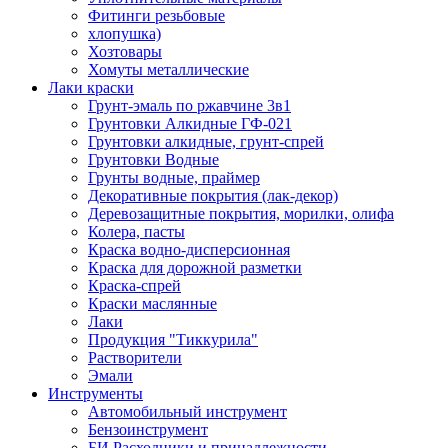
Фитинги резьбовые
хлопушка)
Хозтовары
Хомуты металлические
Лаки краски
Грунт-эмаль по ржавчине 3в1
Грунтовки Алкидные ГФ-021
Грунтовки алкидные, грунт-спрей
Грунтовки Водные
Грунты водные, праймер
Декоративные покрытия (лак-декор)
Деревозащитные покрытия, морилки, олифа
Колера, пасты
Краска водно-дисперсионная
Краска для дорожной разметки
Краска-спрей
Краски маслянные
Лаки
Продукция "Тиккурила"
Растворители
Эмали
Инструменты
Автомобильный инструмент
Бензоинструмент
БИ.Расходники и принадлежности