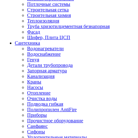
Потлочные системы
Строительная сетка
Строительная химия
Теплоизоляция
Труба хризотилцементная безнапорная
Фасад
Шифер, Плита ЦСП
Сантехника
Водонагреватели
Водоснабжение
Генуя
Детали трубопровода
Запорная арматура
Канализация
Краны
Насосы
Отопление
Очистка воды
Подводка гибкая
Полипропилен AntiFire
Приборы
Прочистное оборудование
Санфаянс
Сифоны
Уплотнительные материалы