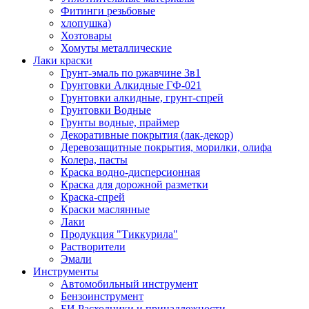
Фитинги резьбовые
хлопушка)
Хозтовары
Хомуты металлические
Лаки краски
Грунт-эмаль по ржавчине 3в1
Грунтовки Алкидные ГФ-021
Грунтовки алкидные, грунт-спрей
Грунтовки Водные
Грунты водные, праймер
Декоративные покрытия (лак-декор)
Деревозащитные покрытия, морилки, олифа
Колера, пасты
Краска водно-дисперсионная
Краска для дорожной разметки
Краска-спрей
Краски маслянные
Лаки
Продукция "Тиккурила"
Растворители
Эмали
Инструменты
Автомобильный инструмент
Бензоинструмент
БИ.Расходники и принадлежности