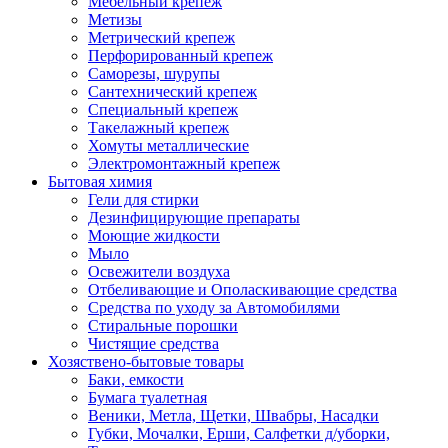
Мебельный крепеж
Метизы
Метрический крепеж
Перфорированный крепеж
Саморезы, шурупы
Сантехнический крепеж
Специальный крепеж
Такелажный крепеж
Хомуты металлические
Электромонтажный крепеж
Бытовая химия
Гели для стирки
Дезинфицирующие препараты
Моющие жидкости
Мыло
Освежители воздуха
Отбеливающие и Ополаскивающие средства
Средства по уходу за Автомобилями
Стиральные порошки
Чистящие средства
Хозяствено-бытовые товары
Баки, емкости
Бумага туалетная
Веники, Метла, Щетки, Швабры, Насадки
Губки, Мочалки, Ерши, Салфетки д/уборки,