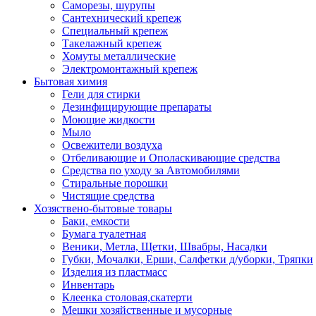
Саморезы, шурупы
Сантехнический крепеж
Специальный крепеж
Такелажный крепеж
Хомуты металлические
Электромонтажный крепеж
Бытовая химия
Гели для стирки
Дезинфицирующие препараты
Моющие жидкости
Мыло
Освежители воздуха
Отбеливающие и Ополаскивающие средства
Средства по уходу за Автомобилями
Стиральные порошки
Чистящие средства
Хозяствено-бытовые товары
Баки, емкости
Бумага туалетная
Веники, Метла, Щетки, Швабры, Насадки
Губки, Мочалки, Ерши, Салфетки д/уборки, Тряпки
Изделия из пластмасс
Инвентарь
Клеенка столовая,скатерти
Мешки хозяйственные и мусорные