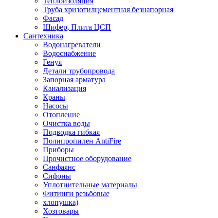
Теплоизоляция
Труба хризотилцементная безнапорная
Фасад
Шифер, Плита ЦСП
Сантехника
Водонагреватели
Водоснабжение
Генуя
Детали трубопровода
Запорная арматура
Канализация
Краны
Насосы
Отопление
Очистка воды
Подводка гибкая
Полипропилен AntiFire
Приборы
Прочистное оборудование
Санфаянс
Сифоны
Уплотнительные материалы
Фитинги резьбовые
хлопушка)
Хозтовары