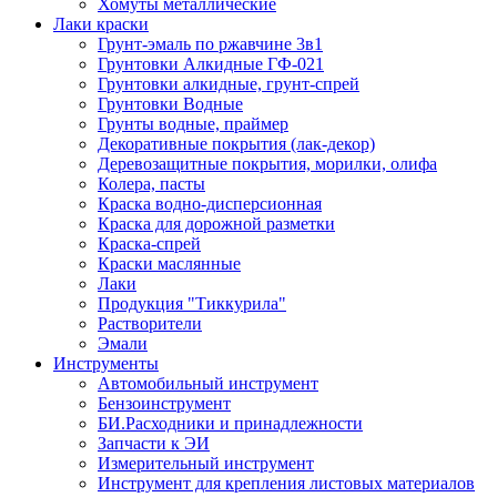
Хомуты металлические
Лаки краски
Грунт-эмаль по ржавчине 3в1
Грунтовки Алкидные ГФ-021
Грунтовки алкидные, грунт-спрей
Грунтовки Водные
Грунты водные, праймер
Декоративные покрытия (лак-декор)
Деревозащитные покрытия, морилки, олифа
Колера, пасты
Краска водно-дисперсионная
Краска для дорожной разметки
Краска-спрей
Краски маслянные
Лаки
Продукция "Тиккурила"
Растворители
Эмали
Инструменты
Автомобильный инструмент
Бензоинструмент
БИ.Расходники и принадлежности
Запчасти к ЭИ
Измерительный инструмент
Инструмент для крепления листовых материалов