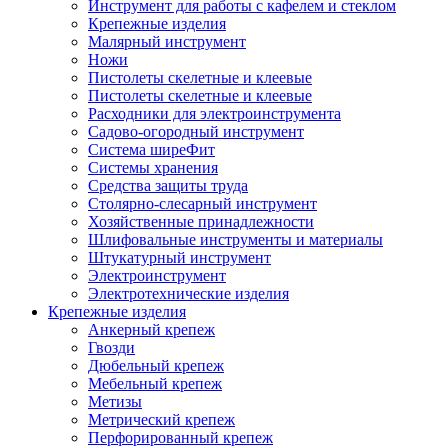
Инструмент для работы с кафелем и стеклом
Крепежные изделия
Малярный инструмент
Ножи
Пистолеты скелетные и клеевые
Пистолеты скелетные и клеевые
Расходники для электроинструмента
Садово-огородный инструмент
Система ширеФит
Системы хранения
Средства защиты труда
Столярно-слесарный инструмент
Хозяйственные принадлежности
Шлифовальные инструменты и материалы
Штукатурный инструмент
Электроинструмент
Электротехнические изделия
Крепежные изделия
Анкерный крепеж
Гвозди
Дюбельный крепеж
Мебельный крепеж
Метизы
Метрический крепеж
Перфорированный крепеж