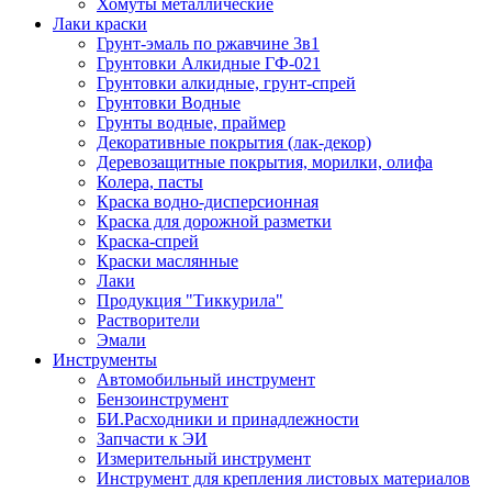
Хомуты металлические
Лаки краски
Грунт-эмаль по ржавчине 3в1
Грунтовки Алкидные ГФ-021
Грунтовки алкидные, грунт-спрей
Грунтовки Водные
Грунты водные, праймер
Декоративные покрытия (лак-декор)
Деревозащитные покрытия, морилки, олифа
Колера, пасты
Краска водно-дисперсионная
Краска для дорожной разметки
Краска-спрей
Краски маслянные
Лаки
Продукция "Тиккурила"
Растворители
Эмали
Инструменты
Автомобильный инструмент
Бензоинструмент
БИ.Расходники и принадлежности
Запчасти к ЭИ
Измерительный инструмент
Инструмент для крепления листовых материалов