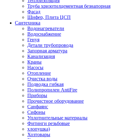
Теплоизоляция
Труба хризотилцементная безнапорная
Фасад
Шифер, Плита ЦСП
Сантехника
Водонагреватели
Водоснабжение
Генуя
Детали трубопровода
Запорная арматура
Канализация
Краны
Насосы
Отопление
Очистка воды
Подводка гибкая
Полипропилен AntiFire
Приборы
Прочистное оборудование
Санфаянс
Сифоны
Уплотнительные материалы
Фитинги резьбовые
хлопушка)
Хозтовары