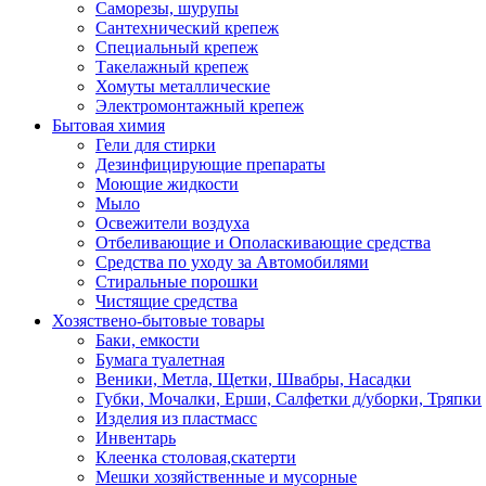
Саморезы, шурупы
Сантехнический крепеж
Специальный крепеж
Такелажный крепеж
Хомуты металлические
Электромонтажный крепеж
Бытовая химия
Гели для стирки
Дезинфицирующие препараты
Моющие жидкости
Мыло
Освежители воздуха
Отбеливающие и Ополаскивающие средства
Средства по уходу за Автомобилями
Стиральные порошки
Чистящие средства
Хозяствено-бытовые товары
Баки, емкости
Бумага туалетная
Веники, Метла, Щетки, Швабры, Насадки
Губки, Мочалки, Ерши, Салфетки д/уборки, Тряпки
Изделия из пластмасс
Инвентарь
Клеенка столовая,скатерти
Мешки хозяйственные и мусорные