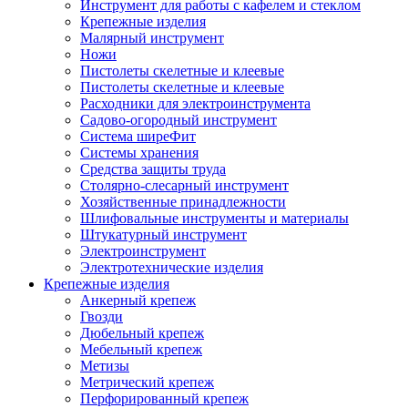
Инструмент для работы с кафелем и стеклом
Крепежные изделия
Малярный инструмент
Ножи
Пистолеты скелетные и клеевые
Пистолеты скелетные и клеевые
Расходники для электроинструмента
Садово-огородный инструмент
Система ширеФит
Системы хранения
Средства защиты труда
Столярно-слесарный инструмент
Хозяйственные принадлежности
Шлифовальные инструменты и материалы
Штукатурный инструмент
Электроинструмент
Электротехнические изделия
Крепежные изделия
Анкерный крепеж
Гвозди
Дюбельный крепеж
Мебельный крепеж
Метизы
Метрический крепеж
Перфорированный крепеж