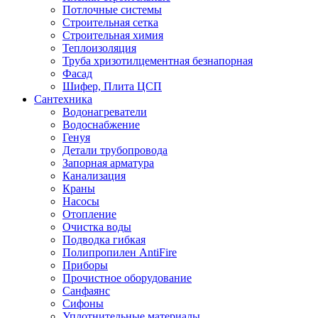
Потлочные системы
Строительная сетка
Строительная химия
Теплоизоляция
Труба хризотилцементная безнапорная
Фасад
Шифер, Плита ЦСП
Сантехника
Водонагреватели
Водоснабжение
Генуя
Детали трубопровода
Запорная арматура
Канализация
Краны
Насосы
Отопление
Очистка воды
Подводка гибкая
Полипропилен AntiFire
Приборы
Прочистное оборудование
Санфаянс
Сифоны
Уплотнительные материалы