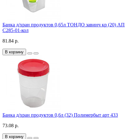
Банка д/хран продуктов 0,65л ТОНДО завинч кр (20) АП
С285-01-кол
81.84 р.
В корзину
Банка д/хран продуктов 0,6л (32) Полимербыт арт 433
73.08 р.
В корзину