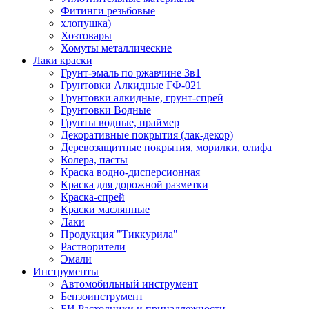
Фитинги резьбовые
хлопушка)
Хозтовары
Хомуты металлические
Лаки краски
Грунт-эмаль по ржавчине 3в1
Грунтовки Алкидные ГФ-021
Грунтовки алкидные, грунт-спрей
Грунтовки Водные
Грунты водные, праймер
Декоративные покрытия (лак-декор)
Деревозащитные покрытия, морилки, олифа
Колера, пасты
Краска водно-дисперсионная
Краска для дорожной разметки
Краска-спрей
Краски маслянные
Лаки
Продукция "Тиккурила"
Растворители
Эмали
Инструменты
Автомобильный инструмент
Бензоинструмент
БИ.Расходники и принадлежности