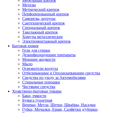
Мебельный крепеж
Метизы
Метрический крепеж
Перфорированный крепеж
Саморезы, шурупы
Сантехнический крепеж
Специальный крепеж
Такелажный крепеж
Хомуты металлические
Электромонтажный крепеж
Бытовая химия
Гели для стирки
Дезинфицирующие препараты
Моющие жидкости
Мыло
Освежители воздуха
Отбеливающие и Ополаскивающие средства
Средства по уходу за Автомобилями
Стиральные порошки
Чистящие средства
Хозяствено-бытовые товары
Баки, емкости
Бумага туалетная
Веники, Метла, Щетки, Швабры, Насадки
Губки, Мочалки, Ерши, Салфетки д/уборки,