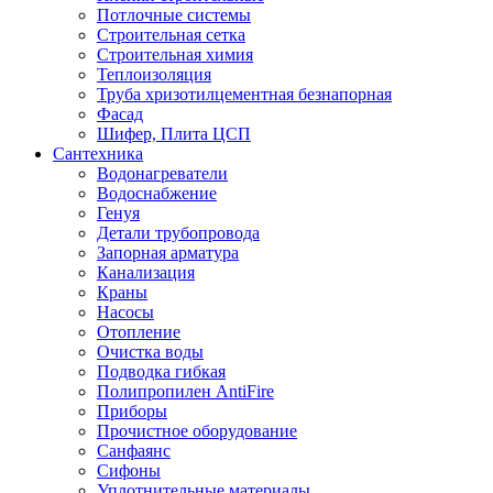
Потлочные системы
Строительная сетка
Строительная химия
Теплоизоляция
Труба хризотилцементная безнапорная
Фасад
Шифер, Плита ЦСП
Сантехника
Водонагреватели
Водоснабжение
Генуя
Детали трубопровода
Запорная арматура
Канализация
Краны
Насосы
Отопление
Очистка воды
Подводка гибкая
Полипропилен AntiFire
Приборы
Прочистное оборудование
Санфаянс
Сифоны
Уплотнительные материалы