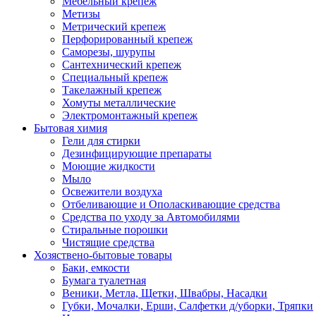
Мебельный крепеж
Метизы
Метрический крепеж
Перфорированный крепеж
Саморезы, шурупы
Сантехнический крепеж
Специальный крепеж
Такелажный крепеж
Хомуты металлические
Электромонтажный крепеж
Бытовая химия
Гели для стирки
Дезинфицирующие препараты
Моющие жидкости
Мыло
Освежители воздуха
Отбеливающие и Ополаскивающие средства
Средства по уходу за Автомобилями
Стиральные порошки
Чистящие средства
Хозяствено-бытовые товары
Баки, емкости
Бумага туалетная
Веники, Метла, Щетки, Швабры, Насадки
Губки, Мочалки, Ерши, Салфетки д/уборки, Тряпки