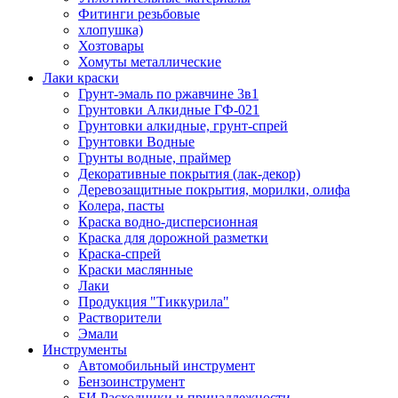
Фитинги резьбовые
хлопушка)
Хозтовары
Хомуты металлические
Лаки краски
Грунт-эмаль по ржавчине 3в1
Грунтовки Алкидные ГФ-021
Грунтовки алкидные, грунт-спрей
Грунтовки Водные
Грунты водные, праймер
Декоративные покрытия (лак-декор)
Деревозащитные покрытия, морилки, олифа
Колера, пасты
Краска водно-дисперсионная
Краска для дорожной разметки
Краска-спрей
Краски маслянные
Лаки
Продукция "Тиккурила"
Растворители
Эмали
Инструменты
Автомобильный инструмент
Бензоинструмент
БИ.Расходники и принадлежности