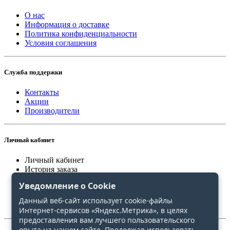
О нас
Информация о доставке
Политика конфиденциальности
Условия соглашения
Служба поддержки
Контакты
Акции
Производители
Личный кабинет
Личный кабинет
История заказа
Закладки
Уведомление о Cookie
Сравнение
Данный веб-сайт использует cookie-файлы
Интернет-сервисов «Яндекс.Метрика», в целях
предоставления вам лучшего пользовательского
опыта на нашем сайте. Продолжая использовать