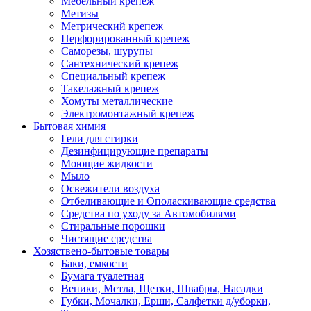
Мебельный крепеж
Метизы
Метрический крепеж
Перфорированный крепеж
Саморезы, шурупы
Сантехнический крепеж
Специальный крепеж
Такелажный крепеж
Хомуты металлические
Электромонтажный крепеж
Бытовая химия
Гели для стирки
Дезинфицирующие препараты
Моющие жидкости
Мыло
Освежители воздуха
Отбеливающие и Ополаскивающие средства
Средства по уходу за Автомобилями
Стиральные порошки
Чистящие средства
Хозяствено-бытовые товары
Баки, емкости
Бумага туалетная
Веники, Метла, Щетки, Швабры, Насадки
Губки, Мочалки, Ерши, Салфетки д/уборки,