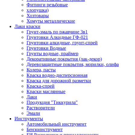
Фитинги резьбовые
хлопушка)
Хозтовары
Хомуты металлические
Лаки краски
Грунт-эмаль по ржавчине 3в1
Грунтовки Алкидные ГФ-021
Грунтовки алкидные, грунт-спрей
Грунтовки Водные
Грунты водные, праймер
Декоративные покрытия (лак-декор)
Деревозащитные покрытия, морилки, олифа
Колера, пасты
Краска водно-дисперсионная
Краска для дорожной разметки
Краска-спрей
Краски маслянные
Лаки
Продукция "Тиккурила"
Растворители
Эмали
Инструменты
Автомобильный инструмент
Бензоинструмент
БИ.Расходники и принадлежности