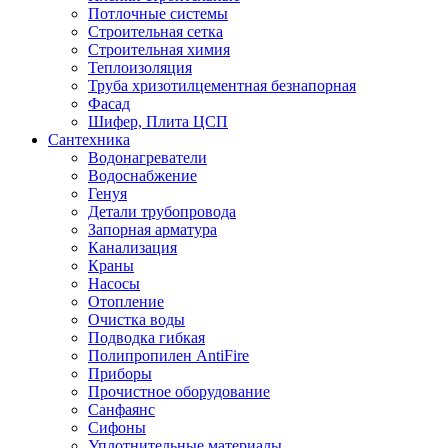
Потлочные системы
Строительная сетка
Строительная химия
Теплоизоляция
Труба хризотилцементная безнапорная
Фасад
Шифер, Плита ЦСП
Сантехника
Водонагреватели
Водоснабжение
Генуя
Детали трубопровода
Запорная арматура
Канализация
Краны
Насосы
Отопление
Очистка воды
Подводка гибкая
Полипропилен AntiFire
Приборы
Прочистное оборудование
Санфаянс
Сифоны
Уплотнительные материалы