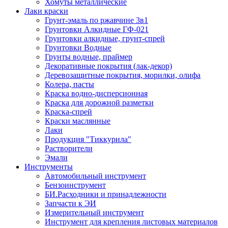
Хомуты металлические
Лаки краски
Грунт-эмаль по ржавчине 3в1
Грунтовки Алкидные ГФ-021
Грунтовки алкидные, грунт-спрей
Грунтовки Водные
Грунты водные, праймер
Декоративные покрытия (лак-декор)
Деревозащитные покрытия, морилки, олифа
Колера, пасты
Краска водно-дисперсионная
Краска для дорожной разметки
Краска-спрей
Краски маслянные
Лаки
Продукция "Тиккурила"
Растворители
Эмали
Инструменты
Автомобильный инструмент
Бензоинструмент
БИ.Расходники и принадлежности
Запчасти к ЭИ
Измерительный инструмент
Инструмент для крепления листовых материалов