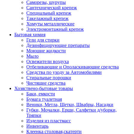
Саморезы, шурупы
Сантехнический крепеж
Специальный крепеж
Такелажный крепеж
Хомуты металлические
Электромонтажный крепеж
Бытовая химия
Гели для стирки
Дезинфицирующие препараты
Моющие жидкости
Мыло
Освежители воздуха
Отбеливающие и Ополаскивающие средства
Средства по уходу за Автомобилями
Стиральные порошки
Чистящие средства
Хозяствено-бытовые товары
Баки, емкости
Бумага туалетная
Веники, Метла, Щетки, Швабры, Насадки
Губки, Мочалки, Ерши, Салфетки д/уборки,
Тряпки
Изделия из пластмасс
Инвентарь
Клеенка столовая,скатерти