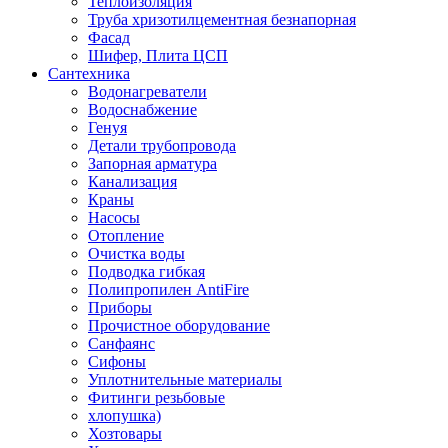
Теплоизоляция
Труба хризотилцементная безнапорная
Фасад
Шифер, Плита ЦСП
Сантехника
Водонагреватели
Водоснабжение
Генуя
Детали трубопровода
Запорная арматура
Канализация
Краны
Насосы
Отопление
Очистка воды
Подводка гибкая
Полипропилен AntiFire
Приборы
Прочистное оборудование
Санфаянс
Сифоны
Уплотнительные материалы
Фитинги резьбовые
хлопушка)
Хозтовары