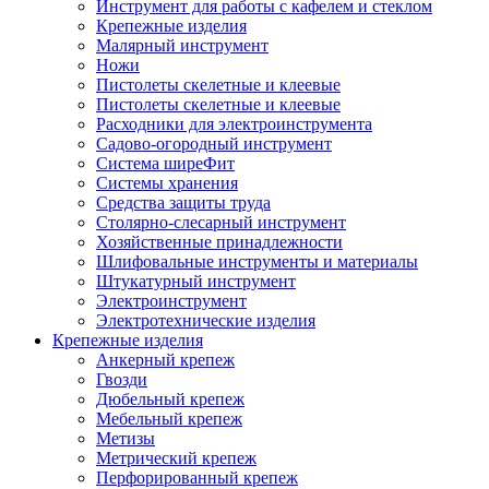
Инструмент для работы с кафелем и стеклом
Крепежные изделия
Малярный инструмент
Ножи
Пистолеты скелетные и клеевые
Пистолеты скелетные и клеевые
Расходники для электроинструмента
Садово-огородный инструмент
Система ширеФит
Системы хранения
Средства защиты труда
Столярно-слесарный инструмент
Хозяйственные принадлежности
Шлифовальные инструменты и материалы
Штукатурный инструмент
Электроинструмент
Электротехнические изделия
Крепежные изделия
Анкерный крепеж
Гвозди
Дюбельный крепеж
Мебельный крепеж
Метизы
Метрический крепеж
Перфорированный крепеж