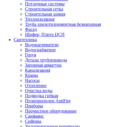
Потлочные системы
Строительная сетка
Строительная химия
Теплоизоляция
Труба хризотилцементная безнапорная
Фасад
Шифер, Плита ЦСП
Сантехника
Водонагреватели
Водоснабжение
Генуя
Детали трубопровода
Запорная арматура
Канализация
Краны
Насосы
Отопление
Очистка воды
Подводка гибкая
Полипропилен AntiFire
Приборы
Прочистное оборудование
Санфаянс
Сифоны
Уплотнительные материалы