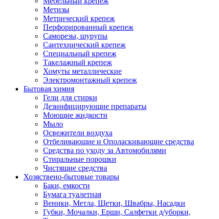
Мебельный крепеж
Метизы
Метрический крепеж
Перфорированный крепеж
Саморезы, шурупы
Сантехнический крепеж
Специальный крепеж
Такелажный крепеж
Хомуты металлические
Электромонтажный крепеж
Бытовая химия
Гели для стирки
Дезинфицирующие препараты
Моющие жидкости
Мыло
Освежители воздуха
Отбеливающие и Ополаскивающие средства
Средства по уходу за Автомобилями
Стиральные порошки
Чистящие средства
Хозяствено-бытовые товары
Баки, емкости
Бумага туалетная
Веники, Метла, Щетки, Швабры, Насадки
Губки, Мочалки, Ерши, Салфетки д/уборки,