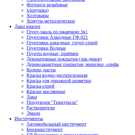
Фитинги резьбовые
хлопушка)
Хозтовары
Хомуты металлические
Лаки краски
Грунт-эмаль по ржавчине 3в1
Грунтовки Алкидные ГФ-021
Грунтовки алкидные, грунт-спрей
Грунтовки Водные
Грунты водные, праймер
Декоративные покрытия (лак-декор)
Деревозащитные покрытия, морилки, олифа
Колера, пасты
Краска водно-дисперсионная
Краска для дорожной разметки
Краска-спрей
Краски маслянные
Лаки
Продукция "Тиккурила"
Растворители
Эмали
Инструменты
Автомобильный инструмент
Бензоинструмент
БИ.Расходники и принадлежности