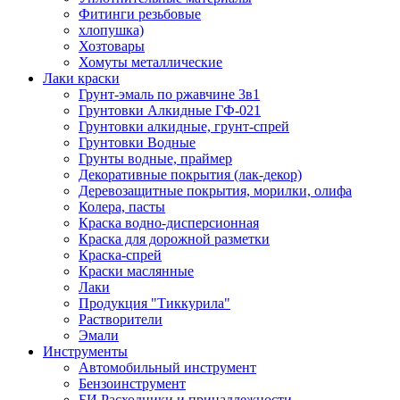
Фитинги резьбовые
хлопушка)
Хозтовары
Хомуты металлические
Лаки краски
Грунт-эмаль по ржавчине 3в1
Грунтовки Алкидные ГФ-021
Грунтовки алкидные, грунт-спрей
Грунтовки Водные
Грунты водные, праймер
Декоративные покрытия (лак-декор)
Деревозащитные покрытия, морилки, олифа
Колера, пасты
Краска водно-дисперсионная
Краска для дорожной разметки
Краска-спрей
Краски маслянные
Лаки
Продукция "Тиккурила"
Растворители
Эмали
Инструменты
Автомобильный инструмент
Бензоинструмент
БИ.Расходники и принадлежности