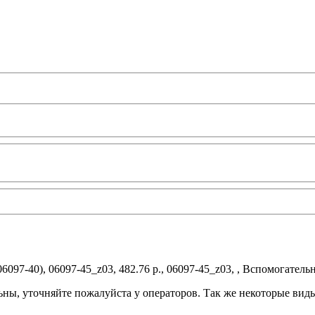
097-40), 06097-45_z03, 482.76 р., 06097-45_z03, , Вспомогате
ьны, уточняйте пожалуйста у операторов. Так же некоторые вид