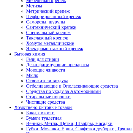
Мебельный крепеж
Метизы
Метрический крепеж
Перфорированный крепеж
Саморезы, шурупы
Сантехнический крепеж
Специальный крепеж
Такелажный крепеж
Хомуты металлические
Электромонтажный крепеж
Бытовая химия
Гели для стирки
Дезинфицирующие препараты
Моющие жидкости
Мыло
Освежители воздуха
Отбеливающие и Ополаскивающие средства
Средства по уходу за Автомобилями
Стиральные порошки
Чистящие средства
Хозяствено-бытовые товары
Баки, емкости
Бумага туалетная
Веники, Метла, Щетки, Швабры, Насадки
Губки, Мочалки, Ерши, Салфетки д/уборки, Тряпки