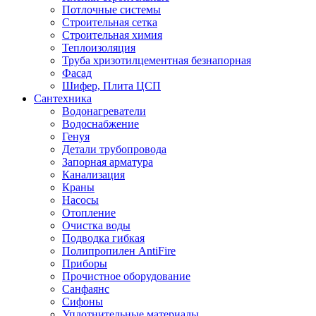
Потлочные системы
Строительная сетка
Строительная химия
Теплоизоляция
Труба хризотилцементная безнапорная
Фасад
Шифер, Плита ЦСП
Сантехника
Водонагреватели
Водоснабжение
Генуя
Детали трубопровода
Запорная арматура
Канализация
Краны
Насосы
Отопление
Очистка воды
Подводка гибкая
Полипропилен AntiFire
Приборы
Прочистное оборудование
Санфаянс
Сифоны
Уплотнительные материалы