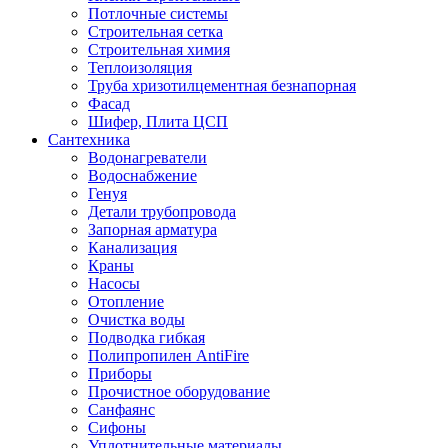
Потлочные системы
Строительная сетка
Строительная химия
Теплоизоляция
Труба хризотилцементная безнапорная
Фасад
Шифер, Плита ЦСП
Сантехника
Водонагреватели
Водоснабжение
Генуя
Детали трубопровода
Запорная арматура
Канализация
Краны
Насосы
Отопление
Очистка воды
Подводка гибкая
Полипропилен AntiFire
Приборы
Прочистное оборудование
Санфаянс
Сифоны
Уплотнительные материалы