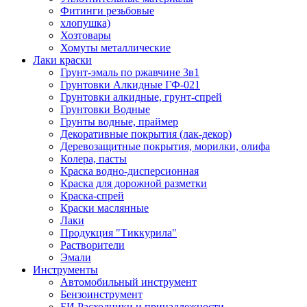
Фитинги резьбовые
хлопушка)
Хозтовары
Хомуты металлические
Лаки краски
Грунт-эмаль по ржавчине 3в1
Грунтовки Алкидные ГФ-021
Грунтовки алкидные, грунт-спрей
Грунтовки Водные
Грунты водные, праймер
Декоративные покрытия (лак-декор)
Деревозащитные покрытия, морилки, олифа
Колера, пасты
Краска водно-дисперсионная
Краска для дорожной разметки
Краска-спрей
Краски маслянные
Лаки
Продукция "Тиккурила"
Растворители
Эмали
Инструменты
Автомобильный инструмент
Бензоинструмент
БИ.Расходники и принадлежности