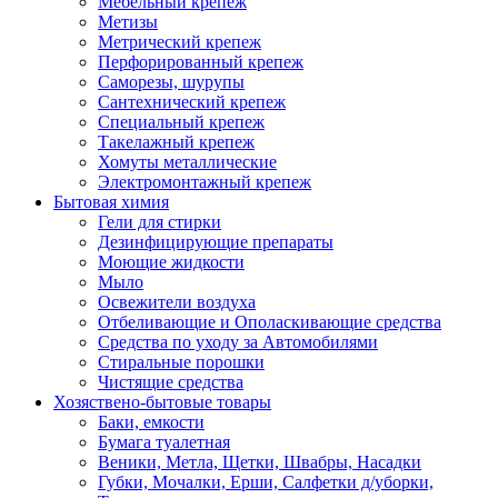
Мебельный крепеж
Метизы
Метрический крепеж
Перфорированный крепеж
Саморезы, шурупы
Сантехнический крепеж
Специальный крепеж
Такелажный крепеж
Хомуты металлические
Электромонтажный крепеж
Бытовая химия
Гели для стирки
Дезинфицирующие препараты
Моющие жидкости
Мыло
Освежители воздуха
Отбеливающие и Ополаскивающие средства
Средства по уходу за Автомобилями
Стиральные порошки
Чистящие средства
Хозяствено-бытовые товары
Баки, емкости
Бумага туалетная
Веники, Метла, Щетки, Швабры, Насадки
Губки, Мочалки, Ерши, Салфетки д/уборки,