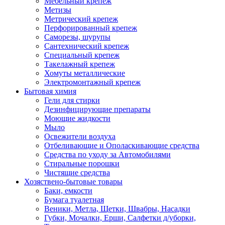
Мебельный крепеж
Метизы
Метрический крепеж
Перфорированный крепеж
Саморезы, шурупы
Сантехнический крепеж
Специальный крепеж
Такелажный крепеж
Хомуты металлические
Электромонтажный крепеж
Бытовая химия
Гели для стирки
Дезинфицирующие препараты
Моющие жидкости
Мыло
Освежители воздуха
Отбеливающие и Ополаскивающие средства
Средства по уходу за Автомобилями
Стиральные порошки
Чистящие средства
Хозяствено-бытовые товары
Баки, емкости
Бумага туалетная
Веники, Метла, Щетки, Швабры, Насадки
Губки, Мочалки, Ерши, Салфетки д/уборки,