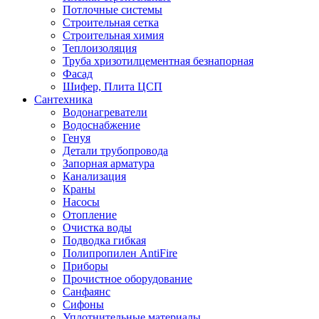
Потлочные системы
Строительная сетка
Строительная химия
Теплоизоляция
Труба хризотилцементная безнапорная
Фасад
Шифер, Плита ЦСП
Сантехника
Водонагреватели
Водоснабжение
Генуя
Детали трубопровода
Запорная арматура
Канализация
Краны
Насосы
Отопление
Очистка воды
Подводка гибкая
Полипропилен AntiFire
Приборы
Прочистное оборудование
Санфаянс
Сифоны
Уплотнительные материалы