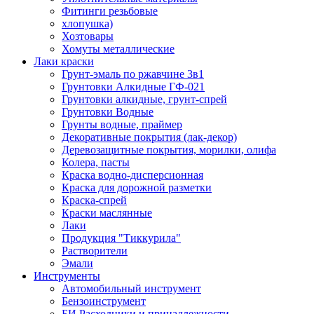
Фитинги резьбовые
хлопушка)
Хозтовары
Хомуты металлические
Лаки краски
Грунт-эмаль по ржавчине 3в1
Грунтовки Алкидные ГФ-021
Грунтовки алкидные, грунт-спрей
Грунтовки Водные
Грунты водные, праймер
Декоративные покрытия (лак-декор)
Деревозащитные покрытия, морилки, олифа
Колера, пасты
Краска водно-дисперсионная
Краска для дорожной разметки
Краска-спрей
Краски маслянные
Лаки
Продукция "Тиккурила"
Растворители
Эмали
Инструменты
Автомобильный инструмент
Бензоинструмент
БИ.Расходники и принадлежности