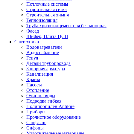
Потлочные системы
Строительная сетка
Строительная химия
Теплоизоляция
Труба хризотилцементная безнапорная
Фасад
Шифер, Плита ЦСП
Сантехника
Водонагреватели
Водоснабжение
Генуя
Детали трубопровода
Запорная арматура
Канализация
Краны
Насосы
Отопление
Очистка воды
Подводка гибкая
Полипропилен AntiFire
Приборы
Прочистное оборудование
Санфаянс
Сифоны
Уплотнительные материалы