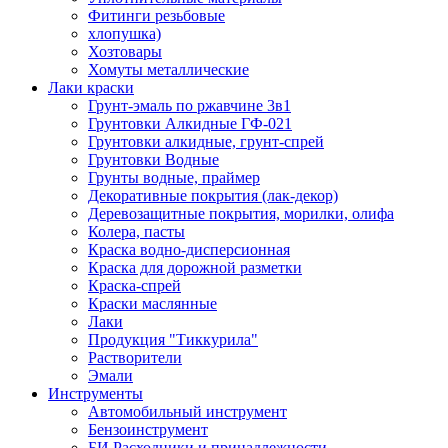
Фитинги резьбовые
хлопушка)
Хозтовары
Хомуты металлические
Лаки краски
Грунт-эмаль по ржавчине 3в1
Грунтовки Алкидные ГФ-021
Грунтовки алкидные, грунт-спрей
Грунтовки Водные
Грунты водные, праймер
Декоративные покрытия (лак-декор)
Деревозащитные покрытия, морилки, олифа
Колера, пасты
Краска водно-дисперсионная
Краска для дорожной разметки
Краска-спрей
Краски маслянные
Лаки
Продукция "Тиккурила"
Растворители
Эмали
Инструменты
Автомобильный инструмент
Бензоинструмент
БИ.Расходники и принадлежности