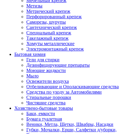
Мебельный крепеж
Метизы
Метрический крепеж
Перфорированный крепеж
Саморезы, шурупы
Сантехнический крепеж
Специальный крепеж
Такелажный крепеж
Хомуты металлические
Электромонтажный крепеж
Бытовая химия
Гели для стирки
Дезинфицирующие препараты
Моющие жидкости
Мыло
Освежители воздуха
Отбеливающие и Ополаскивающие средства
Средства по уходу за Автомобилями
Стиральные порошки
Чистящие средства
Хозяствено-бытовые товары
Баки, емкости
Бумага туалетная
Веники, Метла, Щетки, Швабры, Насадки
Губки, Мочалки, Ерши, Салфетки д/уборки,