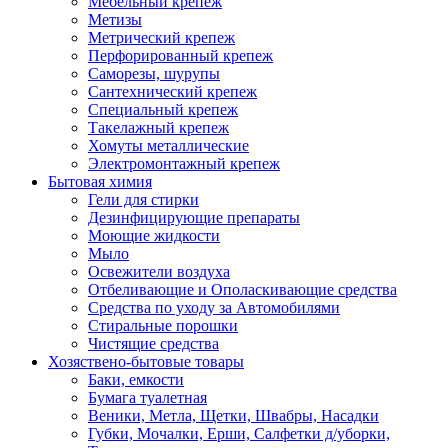
Мебельный крепеж
Метизы
Метрический крепеж
Перфорированный крепеж
Саморезы, шурупы
Сантехнический крепеж
Специальный крепеж
Такелажный крепеж
Хомуты металлические
Электромонтажный крепеж
Бытовая химия
Гели для стирки
Дезинфицирующие препараты
Моющие жидкости
Мыло
Освежители воздуха
Отбеливающие и Ополаскивающие средства
Средства по уходу за Автомобилями
Стиральные порошки
Чистящие средства
Хозяствено-бытовые товары
Баки, емкости
Бумага туалетная
Веники, Метла, Щетки, Швабры, Насадки
Губки, Мочалки, Ерши, Салфетки д/уборки,