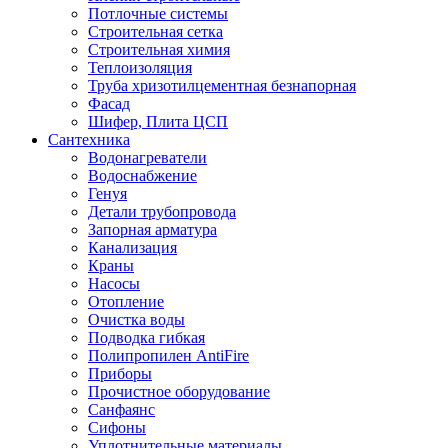
Потлочные системы
Строительная сетка
Строительная химия
Теплоизоляция
Труба хризотилцементная безнапорная
Фасад
Шифер, Плита ЦСП
Сантехника
Водонагреватели
Водоснабжение
Генуя
Детали трубопровода
Запорная арматура
Канализация
Краны
Насосы
Отопление
Очистка воды
Подводка гибкая
Полипропилен AntiFire
Приборы
Прочистное оборудование
Санфаянс
Сифоны
Уплотнительные материалы