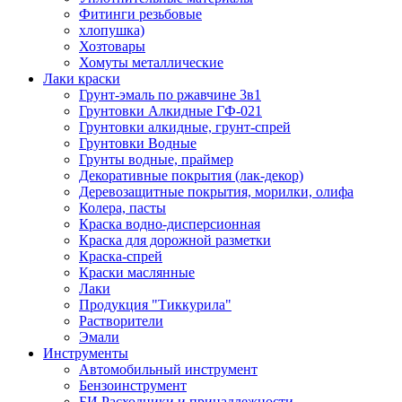
Фитинги резьбовые
хлопушка)
Хозтовары
Хомуты металлические
Лаки краски
Грунт-эмаль по ржавчине 3в1
Грунтовки Алкидные ГФ-021
Грунтовки алкидные, грунт-спрей
Грунтовки Водные
Грунты водные, праймер
Декоративные покрытия (лак-декор)
Деревозащитные покрытия, морилки, олифа
Колера, пасты
Краска водно-дисперсионная
Краска для дорожной разметки
Краска-спрей
Краски маслянные
Лаки
Продукция "Тиккурила"
Растворители
Эмали
Инструменты
Автомобильный инструмент
Бензоинструмент
БИ.Расходники и принадлежности