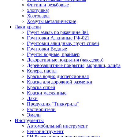
Фитинги резьбовые
хлопушка)
Хозтовары
Хомуты металлические
Лаки краски
Грунт-эмаль по ржавчине 3в1
Грунтовки Алкидные ГФ-021
Грунтовки алкидные, грунт-спрей
Грунтовки Водные
Грунты водные, праймер
Декоративные покрытия (лак-декор)
Деревозащитные покрытия, морилки, олифа
Колера, пасты
Краска водно-дисперсионная
Краска для дорожной разметки
Краска-спрей
Краски маслянные
Лаки
Продукция "Тиккурила"
Растворители
Эмали
Инструменты
Автомобильный инструмент
Бензоинструмент
БИ.Расходники и принадлежности