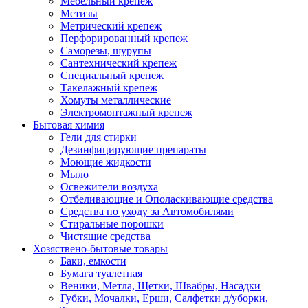
Мебельный крепеж
Метизы
Метрический крепеж
Перфорированный крепеж
Саморезы, шурупы
Сантехнический крепеж
Специальный крепеж
Такелажный крепеж
Хомуты металлические
Электромонтажный крепеж
Бытовая химия
Гели для стирки
Дезинфицирующие препараты
Моющие жидкости
Мыло
Освежители воздуха
Отбеливающие и Ополаскивающие средства
Средства по уходу за Автомобилями
Стиральные порошки
Чистящие средства
Хозяствено-бытовые товары
Баки, емкости
Бумага туалетная
Веники, Метла, Щетки, Швабры, Насадки
Губки, Мочалки, Ерши, Салфетки д/уборки,