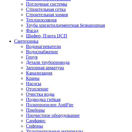
Потлочные системы
Строительная сетка
Строительная химия
Теплоизоляция
Труба хризотилцементная безнапорная
Фасад
Шифер, Плита ЦСП
Сантехника
Водонагреватели
Водоснабжение
Генуя
Детали трубопровода
Запорная арматура
Канализация
Краны
Насосы
Отопление
Очистка воды
Подводка гибкая
Полипропилен AntiFire
Приборы
Прочистное оборудование
Санфаянс
Сифоны
Уплотнительные материалы