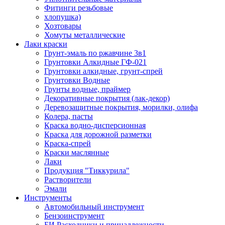
Фитинги резьбовые
хлопушка)
Хозтовары
Хомуты металлические
Лаки краски
Грунт-эмаль по ржавчине 3в1
Грунтовки Алкидные ГФ-021
Грунтовки алкидные, грунт-спрей
Грунтовки Водные
Грунты водные, праймер
Декоративные покрытия (лак-декор)
Деревозащитные покрытия, морилки, олифа
Колера, пасты
Краска водно-дисперсионная
Краска для дорожной разметки
Краска-спрей
Краски маслянные
Лаки
Продукция "Тиккурила"
Растворители
Эмали
Инструменты
Автомобильный инструмент
Бензоинструмент
БИ.Расходники и принадлежности