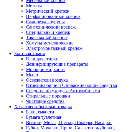
Мебельный крепеж
Метизы
Метрический крепеж
Перфорированный крепеж
Саморезы, шурупы
Сантехнический крепеж
Специальный крепеж
Такелажный крепеж
Хомуты металлические
Электромонтажный крепеж
Бытовая химия
Гели для стирки
Дезинфицирующие препараты
Моющие жидкости
Мыло
Освежители воздуха
Отбеливающие и Ополаскивающие средства
Средства по уходу за Автомобилями
Стиральные порошки
Чистящие средства
Хозяствено-бытовые товары
Баки, емкости
Бумага туалетная
Веники, Метла, Щетки, Швабры, Насадки
Губки, Мочалки, Ерши, Салфетки д/уборки,