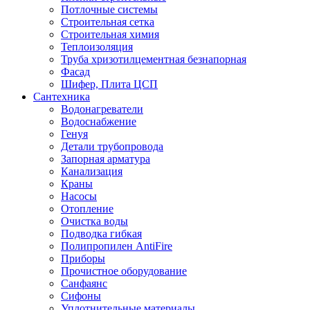
Потлочные системы
Строительная сетка
Строительная химия
Теплоизоляция
Труба хризотилцементная безнапорная
Фасад
Шифер, Плита ЦСП
Сантехника
Водонагреватели
Водоснабжение
Генуя
Детали трубопровода
Запорная арматура
Канализация
Краны
Насосы
Отопление
Очистка воды
Подводка гибкая
Полипропилен AntiFire
Приборы
Прочистное оборудование
Санфаянс
Сифоны
Уплотнительные материалы