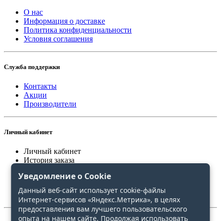
О нас
Информация о доставке
Политика конфиденциальности
Условия соглашения
Служба поддержки
Контакты
Акции
Производители
Личный кабинет
Личный кабинет
История заказа
Закладки
Уведомление о Cookie
Сравнение
Данный веб-сайт использует cookie-файлы
Интернет-сервисов «Яндекс.Метрика», в целях
предоставления вам лучшего пользовательского
опыта на нашем сайте. Продолжая использовать