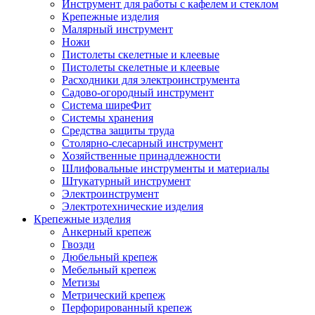
Инструмент для работы с кафелем и стеклом
Крепежные изделия
Малярный инструмент
Ножи
Пистолеты скелетные и клеевые
Пистолеты скелетные и клеевые
Расходники для электроинструмента
Садово-огородный инструмент
Система ширеФит
Системы хранения
Средства защиты труда
Столярно-слесарный инструмент
Хозяйственные принадлежности
Шлифовальные инструменты и материалы
Штукатурный инструмент
Электроинструмент
Электротехнические изделия
Крепежные изделия
Анкерный крепеж
Гвозди
Дюбельный крепеж
Мебельный крепеж
Метизы
Метрический крепеж
Перфорированный крепеж