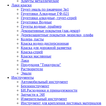
Хомуты металлические
Лаки краски
Грунт-эмаль по ржавчине 3в1
Грунтовки Алкидные ГФ-021
Грунтовки алкидные, грунт-спрей
Грунтовки Водные
Грунты водные, праймер
Декоративные покрытия (лак-декор)
Деревозащитные покрытия, морилки, олифа
Колера, пасты
Краска водно-дисперсионная
Краска для дорожной разметки
Краска-спрей
Краски маслянные
Лаки
Продукция "Тиккурила"
Растворители
Эмали
Инструменты
Автомобильный инструмент
Бензоинструмент
БИ.Расходники и принадлежности
Запчасти к ЭИ
Измерительный инструмент
Инструмент для крепления листовых материалов