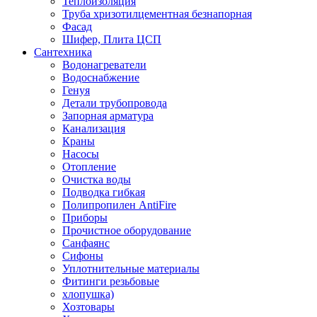
Теплоизоляция
Труба хризотилцементная безнапорная
Фасад
Шифер, Плита ЦСП
Сантехника
Водонагреватели
Водоснабжение
Генуя
Детали трубопровода
Запорная арматура
Канализация
Краны
Насосы
Отопление
Очистка воды
Подводка гибкая
Полипропилен AntiFire
Приборы
Прочистное оборудование
Санфаянс
Сифоны
Уплотнительные материалы
Фитинги резьбовые
хлопушка)
Хозтовары