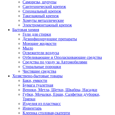
Саморезы, шурупы
Сантехнический крепеж
Специальный крепеж
Такелажный крепеж
Хомуты металлические
Электромонтажный крепеж
Бытовая химия
Гели для стирки
Дезинфицирующие препараты
Моющие жидкости
Мыло
Освежители воздуха
Отбеливающие и Ополаскивающие средства
Средства по уходу за Автомобилями
Стиральные порошки
Чистящие средства
Хозяствено-бытовые товары
Баки, емкости
Бумага туалетная
Веники, Метла, Щетки, Швабры, Насадки
Губки, Мочалки, Ерши, Салфетки д/уборки,
Тряпки
Изделия из пластмасс
Инвентарь
Клеенка столовая,скатерти