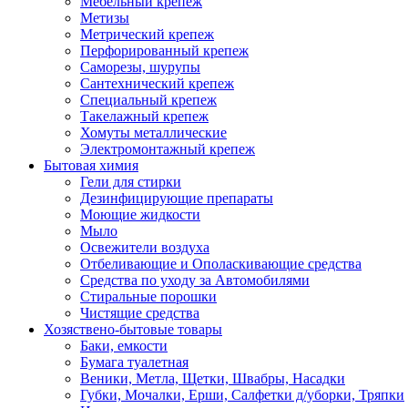
Мебельный крепеж
Метизы
Метрический крепеж
Перфорированный крепеж
Саморезы, шурупы
Сантехнический крепеж
Специальный крепеж
Такелажный крепеж
Хомуты металлические
Электромонтажный крепеж
Бытовая химия
Гели для стирки
Дезинфицирующие препараты
Моющие жидкости
Мыло
Освежители воздуха
Отбеливающие и Ополаскивающие средства
Средства по уходу за Автомобилями
Стиральные порошки
Чистящие средства
Хозяствено-бытовые товары
Баки, емкости
Бумага туалетная
Веники, Метла, Щетки, Швабры, Насадки
Губки, Мочалки, Ерши, Салфетки д/уборки, Тряпки