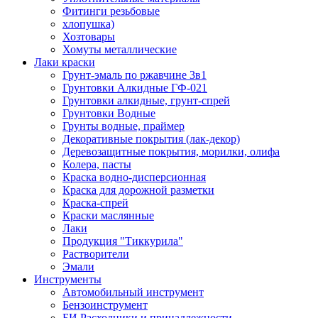
Фитинги резьбовые
хлопушка)
Хозтовары
Хомуты металлические
Лаки краски
Грунт-эмаль по ржавчине 3в1
Грунтовки Алкидные ГФ-021
Грунтовки алкидные, грунт-спрей
Грунтовки Водные
Грунты водные, праймер
Декоративные покрытия (лак-декор)
Деревозащитные покрытия, морилки, олифа
Колера, пасты
Краска водно-дисперсионная
Краска для дорожной разметки
Краска-спрей
Краски маслянные
Лаки
Продукция "Тиккурила"
Растворители
Эмали
Инструменты
Автомобильный инструмент
Бензоинструмент
БИ.Расходники и принадлежности