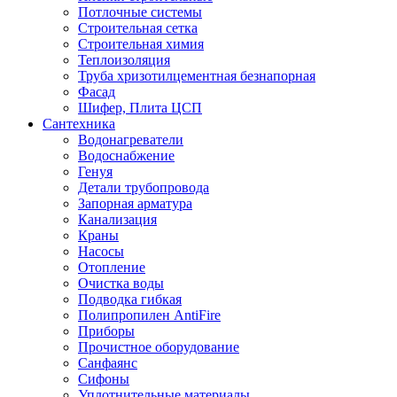
Потлочные системы
Строительная сетка
Строительная химия
Теплоизоляция
Труба хризотилцементная безнапорная
Фасад
Шифер, Плита ЦСП
Сантехника
Водонагреватели
Водоснабжение
Генуя
Детали трубопровода
Запорная арматура
Канализация
Краны
Насосы
Отопление
Очистка воды
Подводка гибкая
Полипропилен AntiFire
Приборы
Прочистное оборудование
Санфаянс
Сифоны
Уплотнительные материалы