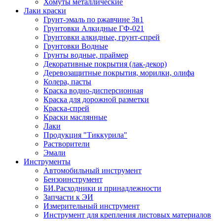
Хомуты металлические
Лаки краски
Грунт-эмаль по ржавчине 3в1
Грунтовки Алкидные ГФ-021
Грунтовки алкидные, грунт-спрей
Грунтовки Водные
Грунты водные, праймер
Декоративные покрытия (лак-декор)
Деревозащитные покрытия, морилки, олифа
Колера, пасты
Краска водно-дисперсионная
Краска для дорожной разметки
Краска-спрей
Краски маслянные
Лаки
Продукция "Тиккурила"
Растворители
Эмали
Инструменты
Автомобильный инструмент
Бензоинструмент
БИ.Расходники и принадлежности
Запчасти к ЭИ
Измерительный инструмент
Инструмент для крепления листовых материалов