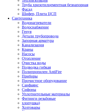
Теплоизоляция
Труба хризотилцементная безнапорная
Фасад
Шифер, Плита ЦСП
Сантехника
Водонагреватели
Водоснабжение
Генуя
Детали трубопровода
Запорная арматура
Канализация
Краны
Насосы
Отопление
Очистка воды
Подводка гибкая
Полипропилен AntiFire
Приборы
Прочистное оборудование
Санфаянс
Сифоны
Уплотнительные материалы
Фитинги резьбовые
хлопушка)
Хозтовары