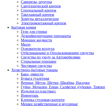
Саморезы, шурупы
Сантехнический крепеж
Специальный крепеж
Такелажный крепеж
Хомуты металлические
Электромонтажный крепеж
Бытовая химия
Гели для стирки
Дезинфицирующие препараты
Моющие жидкости
Мыло
Освежители воздуха
Отбеливающие и Ополаскивающие средства
Средства по уходу за Автомобилями
Стиральные порошки
Чистящие средства
Хозяствено-бытовые товары
Баки, емкости
Бумага туалетная
Веники, Метла, Щетки, Швабры, Насадки
Губки, Мочалки, Ерши, Салфетки д/уборки, Тряпки
Изделия из пластмасс
Инвентарь
Клеенка столовая,скатерти
Мешки хозяйственные и мусорные