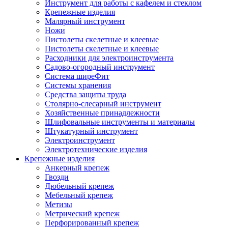
Инструмент для работы с кафелем и стеклом
Крепежные изделия
Малярный инструмент
Ножи
Пистолеты скелетные и клеевые
Пистолеты скелетные и клеевые
Расходники для электроинструмента
Садово-огородный инструмент
Система ширеФит
Системы хранения
Средства защиты труда
Столярно-слесарный инструмент
Хозяйственные принадлежности
Шлифовальные инструменты и материалы
Штукатурный инструмент
Электроинструмент
Электротехнические изделия
Крепежные изделия
Анкерный крепеж
Гвозди
Дюбельный крепеж
Мебельный крепеж
Метизы
Метрический крепеж
Перфорированный крепеж