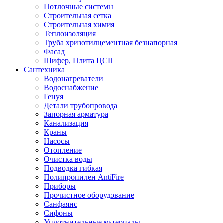
Потлочные системы
Строительная сетка
Строительная химия
Теплоизоляция
Труба хризотилцементная безнапорная
Фасад
Шифер, Плита ЦСП
Сантехника
Водонагреватели
Водоснабжение
Генуя
Детали трубопровода
Запорная арматура
Канализация
Краны
Насосы
Отопление
Очистка воды
Подводка гибкая
Полипропилен AntiFire
Приборы
Прочистное оборудование
Санфаянс
Сифоны
Уплотнительные материалы