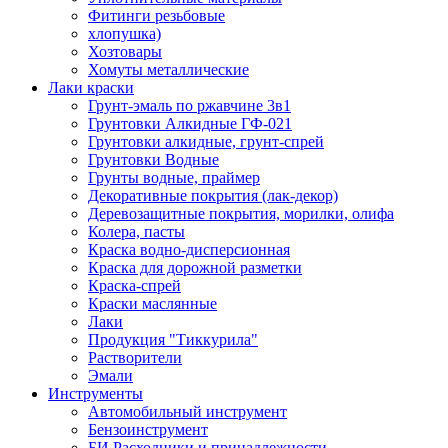
Фитинги резьбовые
хлопушка)
Хозтовары
Хомуты металлические
Лаки краски
Грунт-эмаль по ржавчине 3в1
Грунтовки Алкидные ГФ-021
Грунтовки алкидные, грунт-спрей
Грунтовки Водные
Грунты водные, праймер
Декоративные покрытия (лак-декор)
Деревозащитные покрытия, морилки, олифа
Колера, пасты
Краска водно-дисперсионная
Краска для дорожной разметки
Краска-спрей
Краски маслянные
Лаки
Продукция "Тиккурила"
Растворители
Эмали
Инструменты
Автомобильный инструмент
Бензоинструмент
БИ.Расходники и принадлежности