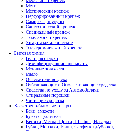
Мебельный крепеж
Метизы
Метрический крепеж
Перфорированный крепеж
Саморезы, шурупы
Сантехнический крепеж
Специальный крепеж
Такелажный крепеж
Хомуты металлические
Электромонтажный крепеж
Бытовая химия
Гели для стирки
Дезинфицирующие препараты
Моющие жидкости
Мыло
Освежители воздуха
Отбеливающие и Ополаскивающие средства
Средства по уходу за Автомобилями
Стиральные порошки
Чистящие средства
Хозяствено-бытовые товары
Баки, емкости
Бумага туалетная
Веники, Метла, Щетки, Швабры, Насадки
Губки, Мочалки, Ерши, Салфетки д/уборки,