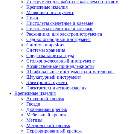
Инструмент для работы с кафелем и стеклом
Крепежные изделия
Малярный инструмент
Ножи
Пистолеты скелетные и клеевые
Пистолеты скелетные и клеевые
Расходники для электроинструмента
Садово-огородный инструмент
Система ширеФит
Системы хранения
Средства защиты труда
Столярно-слесарный инструмент
Хозяйственные принадлежности
Шлифовальные инструменты и материалы
Штукатурный инструмент
Электроинструмент
Электротехнические изделия
Крепежные изделия
Анкерный крепеж
Гвозди
Дюбельный крепеж
Мебельный крепеж
Метизы
Метрический крепеж
Перфорированный крепеж