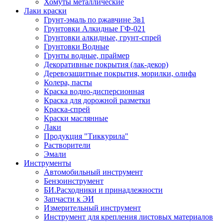
Хомуты металлические
Лаки краски
Грунт-эмаль по ржавчине 3в1
Грунтовки Алкидные ГФ-021
Грунтовки алкидные, грунт-спрей
Грунтовки Водные
Грунты водные, праймер
Декоративные покрытия (лак-декор)
Деревозащитные покрытия, морилки, олифа
Колера, пасты
Краска водно-дисперсионная
Краска для дорожной разметки
Краска-спрей
Краски маслянные
Лаки
Продукция "Тиккурила"
Растворители
Эмали
Инструменты
Автомобильный инструмент
Бензоинструмент
БИ.Расходники и принадлежности
Запчасти к ЭИ
Измерительный инструмент
Инструмент для крепления листовых материалов