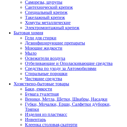
Саморезы, шурупы
Сантехнический крепеж
Специальный крепеж
Такелажный крепеж
Хомуты металлические
Электромонтажный крепеж
Бытовая химия
Гели для стирки
Дезинфицирующие препараты
Моющие жидкости
Мыло
Освежители воздуха
Отбеливающие и Ополаскивающие средства
Средства по уходу за Автомобилями
Стиральные порошки
Чистящие средства
Хозяствено-бытовые товары
Баки, емкости
Бумага туалетная
Веники, Метла, Щетки, Швабры, Насадки
Губки, Мочалки, Ерши, Салфетки д/уборки,
Тряпки
Изделия из пластмасс
Инвентарь
Клеенка столовая,скатерти