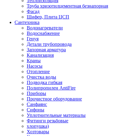
Теплоизоляция
Труба хризотилцементная безнапорная
Фасад
Шифер, Плита ЦСП
Сантехника
Водонагреватели
Водоснабжение
Генуя
Детали трубопровода
Запорная арматура
Канализация
Краны
Насосы
Отопление
Очистка воды
Подводка гибкая
Полипропилен AntiFire
Приборы
Прочистное оборудование
Санфаянс
Сифоны
Уплотнительные материалы
Фитинги резьбовые
хлопушка)
Хозтовары