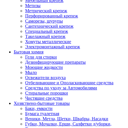
Мебельный крепеж
Метизы
Метрический крепеж
Перфорированный крепеж
Саморезы, шурупы
Сантехнический крепеж
Специальный крепеж
Такелажный крепеж
Хомуты металлические
Электромонтажный крепеж
Бытовая химия
Гели для стирки
Дезинфицирующие препараты
Моющие жидкости
Мыло
Освежители воздуха
Отбеливающие и Ополаскивающие средства
Средства по уходу за Автомобилями
Стиральные порошки
Чистящие средства
Хозяствено-бытовые товары
Баки, емкости
Бумага туалетная
Веники, Метла, Щетки, Швабры, Насадки
Губки, Мочалки, Ерши, Салфетки д/уборки,