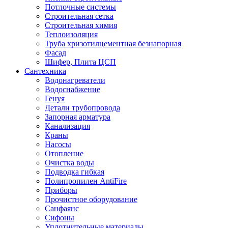
Потлочные системы
Строительная сетка
Строительная химия
Теплоизоляция
Труба хризотилцементная безнапорная
Фасад
Шифер, Плита ЦСП
Сантехника
Водонагреватели
Водоснабжение
Генуя
Детали трубопровода
Запорная арматура
Канализация
Краны
Насосы
Отопление
Очистка воды
Подводка гибкая
Полипропилен AntiFire
Приборы
Прочистное оборудование
Санфаянс
Сифоны
Уплотнительные материалы