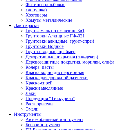
Фитинги резьбовые
хлопушка)
Хозтовары
Хомуты металлические
Лаки краски
Грунт-эмаль по ржавчине 3в1
Грунтовки Алкидные ГФ-021
Грунтовки алкидные, грунт-спрей
Грунтовки Водные
Грунты водные, праймер
Декоративные покрытия (лак-декор)
Деревозащитные покрытия, морилки, олифа
Колера, пасты
Краска водно-дисперсионная
Краска для дорожной разметки
Краска-спрей
Краски маслянные
Лаки
Продукция "Тиккурила"
Растворители
Эмали
Инструменты
Автомобильный инструмент
Бензоинструмент
БИ.Расходники и принадлежности