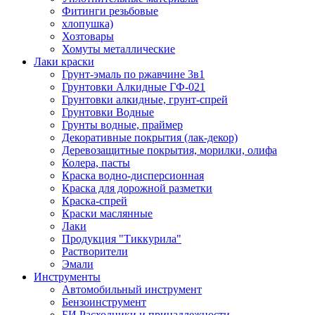
Фитинги резьбовые
хлопушка)
Хозтовары
Хомуты металлические
Лаки краски
Грунт-эмаль по ржавчине 3в1
Грунтовки Алкидные ГФ-021
Грунтовки алкидные, грунт-спрей
Грунтовки Водные
Грунты водные, праймер
Декоративные покрытия (лак-декор)
Деревозащитные покрытия, морилки, олифа
Колера, пасты
Краска водно-дисперсионная
Краска для дорожной разметки
Краска-спрей
Краски маслянные
Лаки
Продукция "Тиккурила"
Растворители
Эмали
Инструменты
Автомобильный инструмент
Бензоинструмент
БИ.Расходники и принадлежности