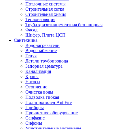
Потлочные системы
Строительная сетка
Строительная химия
Теплоизоляция
Труба хризотилцементная безнапорная
Фасад
Шифер, Плита ЦСП
Сантехника
Водонагреватели
Водоснабжение
Генуя
Детали трубопровода
Запорная арматура
Канализация
Краны
Насосы
Отопление
Очистка воды
Подводка гибкая
Полипропилен AntiFire
Приборы
Прочистное оборудование
Санфаянс
Сифоны
Уплотнительные материалы