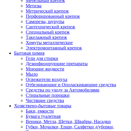
Мебельный крепеж
Метизы
Метрический крепеж
Перфорированный крепеж
Саморезы, шурупы
Сантехнический крепеж
Специальный крепеж
Такелажный крепеж
Хомуты металлические
Электромонтажный крепеж
Бытовая химия
Гели для стирки
Дезинфицирующие препараты
Моющие жидкости
Мыло
Освежители воздуха
Отбеливающие и Ополаскивающие средства
Средства по уходу за Автомобилями
Стиральные порошки
Чистящие средства
Хозяствено-бытовые товары
Баки, емкости
Бумага туалетная
Веники, Метла, Щетки, Швабры, Насадки
Губки, Мочалки, Ерши, Салфетки д/уборки,