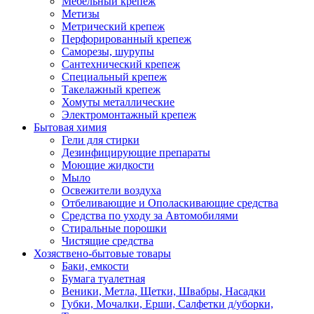
Мебельный крепеж
Метизы
Метрический крепеж
Перфорированный крепеж
Саморезы, шурупы
Сантехнический крепеж
Специальный крепеж
Такелажный крепеж
Хомуты металлические
Электромонтажный крепеж
Бытовая химия
Гели для стирки
Дезинфицирующие препараты
Моющие жидкости
Мыло
Освежители воздуха
Отбеливающие и Ополаскивающие средства
Средства по уходу за Автомобилями
Стиральные порошки
Чистящие средства
Хозяствено-бытовые товары
Баки, емкости
Бумага туалетная
Веники, Метла, Щетки, Швабры, Насадки
Губки, Мочалки, Ерши, Салфетки д/уборки,