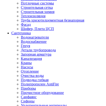
Потлочные системы
Строительная сетка
Строительная химия
Теплоизоляция
Труба хризотилцементная безнапорная
Фасад
Шифер, Плита ЦСП
Сантехника
Водонагреватели
Водоснабжение
Генуя
Детали трубопровода
Запорная арматура
Канализация
Краны
Насосы
Отопление
Очистка воды
Подводка гибкая
Полипропилен AntiFire
Приборы
Прочистное оборудование
Санфаянс
Сифоны
Уплотнительные материалы