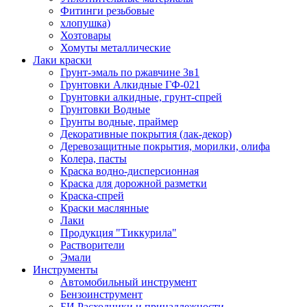
Фитинги резьбовые
хлопушка)
Хозтовары
Хомуты металлические
Лаки краски
Грунт-эмаль по ржавчине 3в1
Грунтовки Алкидные ГФ-021
Грунтовки алкидные, грунт-спрей
Грунтовки Водные
Грунты водные, праймер
Декоративные покрытия (лак-декор)
Деревозащитные покрытия, морилки, олифа
Колера, пасты
Краска водно-дисперсионная
Краска для дорожной разметки
Краска-спрей
Краски маслянные
Лаки
Продукция "Тиккурила"
Растворители
Эмали
Инструменты
Автомобильный инструмент
Бензоинструмент
БИ.Расходники и принадлежности