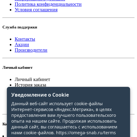
Политика конфиденциальности
Условия соглашения
Служба поддержки
Контакты
Акции
Производители
Личный кабинет
Личный кабинет
История заказа
Закладки
Уведомление о Cookie
Сравнение
Данный веб-сайт использует cookie-файлы
Интернет-сервисов «Яндекс.Метрика», в целях
предоставления вам лучшего пользовательского
опыта на нашем сайте. Продолжая использовать
Контакты
данный сайт, вы соглашаетесь с использованием
нами cookie-файлов. https://omega-snab.ru/terms
+7(4212)20-30-31