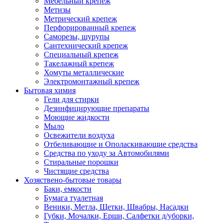
Мебельный крепеж
Метизы
Метрический крепеж
Перфорированный крепеж
Саморезы, шурупы
Сантехнический крепеж
Специальный крепеж
Такелажный крепеж
Хомуты металлические
Электромонтажный крепеж
Бытовая химия
Гели для стирки
Дезинфицирующие препараты
Моющие жидкости
Мыло
Освежители воздуха
Отбеливающие и Ополаскивающие средства
Средства по уходу за Автомобилями
Стиральные порошки
Чистящие средства
Хозяствено-бытовые товары
Баки, емкости
Бумага туалетная
Веники, Метла, Щетки, Швабры, Насадки
Губки, Мочалки, Ерши, Салфетки д/уборки,