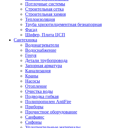
Потлочные системы
Строительная сетка
Строительная химия
Теплоизоляция
Труба хризотилцементная безнапорная
Фасад
Шифер, Плита ЦСП
Сантехника
Водонагреватели
Водоснабжение
Генуя
Детали трубопровода
Запорная арматура
Канализация
Краны
Насосы
Отопление
Очистка воды
Подводка гибкая
Полипропилен AntiFire
Приборы
Прочистное оборудование
Санфаянс
Сифоны
Уплотнительные материалы