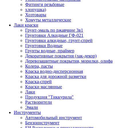
Фитинги резьбовые
хлопушка)
Хозтовары
Хомуты металлические
Лаки краски
Грунт-эмаль по ржавчине 3в1
Грунтовки Алкидные ГФ-021
Грунтовки алкидные, грунт-спрей
Грунтовки Водные
Грунты водные, праймер
Декоративные покрытия (лак-декор)
Деревозащитные покрытия, морилки, олифа
Колера, пасты
Краска водно-дисперсионная
Краска для дорожной разметки
Краска-спрей
Краски маслянные
Лаки
Продукция "Тиккурила"
Растворители
Эмали
Инструменты
Автомобильный инструмент
Бензоинструмент
БИ.Расходники и принадлежности