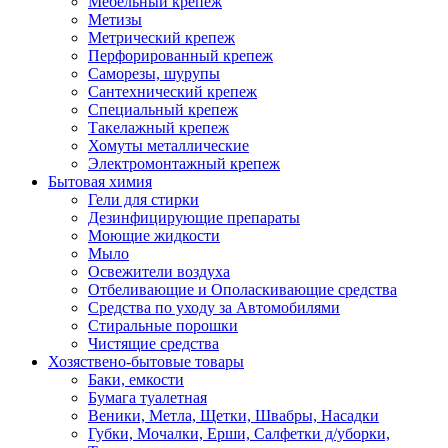
Мебельный крепеж
Метизы
Метрический крепеж
Перфорированный крепеж
Саморезы, шурупы
Сантехнический крепеж
Специальный крепеж
Такелажный крепеж
Хомуты металлические
Электромонтажный крепеж
Бытовая химия
Гели для стирки
Дезинфицирующие препараты
Моющие жидкости
Мыло
Освежители воздуха
Отбеливающие и Ополаскивающие средства
Средства по уходу за Автомобилями
Стиральные порошки
Чистящие средства
Хозяствено-бытовые товары
Баки, емкости
Бумага туалетная
Веники, Метла, Щетки, Швабры, Насадки
Губки, Мочалки, Ерши, Салфетки д/уборки,