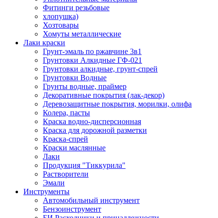
Фитинги резьбовые
хлопушка)
Хозтовары
Хомуты металлические
Лаки краски
Грунт-эмаль по ржавчине 3в1
Грунтовки Алкидные ГФ-021
Грунтовки алкидные, грунт-спрей
Грунтовки Водные
Грунты водные, праймер
Декоративные покрытия (лак-декор)
Деревозащитные покрытия, морилки, олифа
Колера, пасты
Краска водно-дисперсионная
Краска для дорожной разметки
Краска-спрей
Краски маслянные
Лаки
Продукция "Тиккурила"
Растворители
Эмали
Инструменты
Автомобильный инструмент
Бензоинструмент
БИ.Расходники и принадлежности