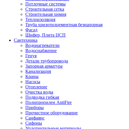
Потлочные системы
Строительная сетка
Строительная химия
Теплоизоляция
Труба хризотилцементная безнапорная
Фасад
Шифер, Плита ЦСП
Сантехника
Водонагреватели
Водоснабжение
Генуя
Детали трубопровода
Запорная арматура
Канализация
Краны
Насосы
Отопление
Очистка воды
Подводка гибкая
Полипропилен AntiFire
Приборы
Прочистное оборудование
Санфаянс
Сифоны
Уплотнительные материалы