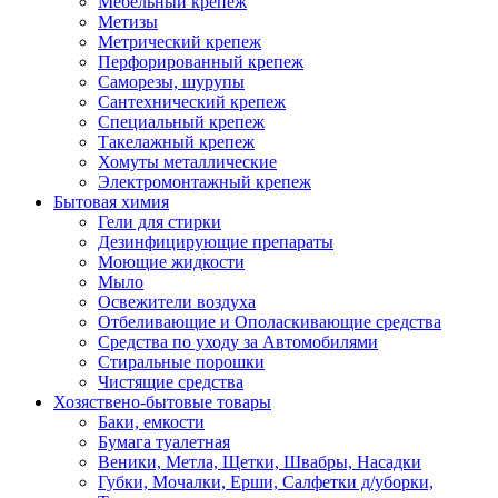
Мебельный крепеж
Метизы
Метрический крепеж
Перфорированный крепеж
Саморезы, шурупы
Сантехнический крепеж
Специальный крепеж
Такелажный крепеж
Хомуты металлические
Электромонтажный крепеж
Бытовая химия
Гели для стирки
Дезинфицирующие препараты
Моющие жидкости
Мыло
Освежители воздуха
Отбеливающие и Ополаскивающие средства
Средства по уходу за Автомобилями
Стиральные порошки
Чистящие средства
Хозяствено-бытовые товары
Баки, емкости
Бумага туалетная
Веники, Метла, Щетки, Швабры, Насадки
Губки, Мочалки, Ерши, Салфетки д/уборки,