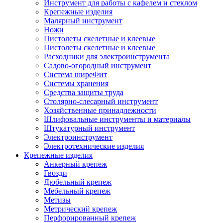
Инструмент для работы с кафелем и стеклом
Крепежные изделия
Малярный инструмент
Ножи
Пистолеты скелетные и клеевые
Пистолеты скелетные и клеевые
Расходники для электроинструмента
Садово-огородный инструмент
Система ширеФит
Системы хранения
Средства защиты труда
Столярно-слесарный инструмент
Хозяйственные принадлежности
Шлифовальные инструменты и материалы
Штукатурный инструмент
Электроинструмент
Электротехнические изделия
Крепежные изделия
Анкерный крепеж
Гвозди
Дюбельный крепеж
Мебельный крепеж
Метизы
Метрический крепеж
Перфорированный крепеж