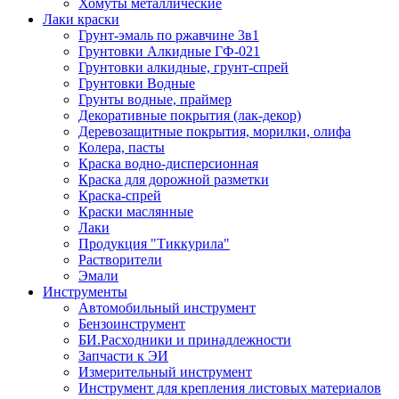
Хомуты металлические
Лаки краски
Грунт-эмаль по ржавчине 3в1
Грунтовки Алкидные ГФ-021
Грунтовки алкидные, грунт-спрей
Грунтовки Водные
Грунты водные, праймер
Декоративные покрытия (лак-декор)
Деревозащитные покрытия, морилки, олифа
Колера, пасты
Краска водно-дисперсионная
Краска для дорожной разметки
Краска-спрей
Краски маслянные
Лаки
Продукция "Тиккурила"
Растворители
Эмали
Инструменты
Автомобильный инструмент
Бензоинструмент
БИ.Расходники и принадлежности
Запчасти к ЭИ
Измерительный инструмент
Инструмент для крепления листовых материалов