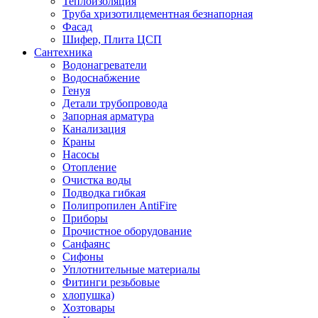
Теплоизоляция
Труба хризотилцементная безнапорная
Фасад
Шифер, Плита ЦСП
Сантехника
Водонагреватели
Водоснабжение
Генуя
Детали трубопровода
Запорная арматура
Канализация
Краны
Насосы
Отопление
Очистка воды
Подводка гибкая
Полипропилен AntiFire
Приборы
Прочистное оборудование
Санфаянс
Сифоны
Уплотнительные материалы
Фитинги резьбовые
хлопушка)
Хозтовары