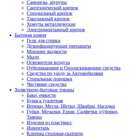
Саморезы, шурупы
Сантехнический крепеж
Специальный крепеж
Такелажный крепеж
Хомуты металлические
Электромонтажный крепеж
Бытовая химия
Гели для стирки
Дезинфицирующие препараты
Моющие жидкости
Мыло
Освежители воздуха
Отбеливающие и Ополаскивающие средства
Средства по уходу за Автомобилями
Стиральные порошки
Чистящие средства
Хозяствено-бытовые товары
Баки, емкости
Бумага туалетная
Веники, Метла, Щетки, Швабры, Насадки
Губки, Мочалки, Ерши, Салфетки д/уборки,
Тряпки
Изделия из пластмасс
Инвентарь
Клеенка столовая,скатерти