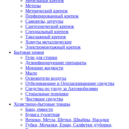
Мебельный крепеж
Метизы
Метрический крепеж
Перфорированный крепеж
Саморезы, шурупы
Сантехнический крепеж
Специальный крепеж
Такелажный крепеж
Хомуты металлические
Электромонтажный крепеж
Бытовая химия
Гели для стирки
Дезинфицирующие препараты
Моющие жидкости
Мыло
Освежители воздуха
Отбеливающие и Ополаскивающие средства
Средства по уходу за Автомобилями
Стиральные порошки
Чистящие средства
Хозяствено-бытовые товары
Баки, емкости
Бумага туалетная
Веники, Метла, Щетки, Швабры, Насадки
Губки, Мочалки, Ерши, Салфетки д/уборки,