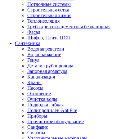
Потлочные системы
Строительная сетка
Строительная химия
Теплоизоляция
Труба хризотилцементная безнапорная
Фасад
Шифер, Плита ЦСП
Сантехника
Водонагреватели
Водоснабжение
Генуя
Детали трубопровода
Запорная арматура
Канализация
Краны
Насосы
Отопление
Очистка воды
Подводка гибкая
Полипропилен AntiFire
Приборы
Прочистное оборудование
Санфаянс
Сифоны
Уплотнительные материалы