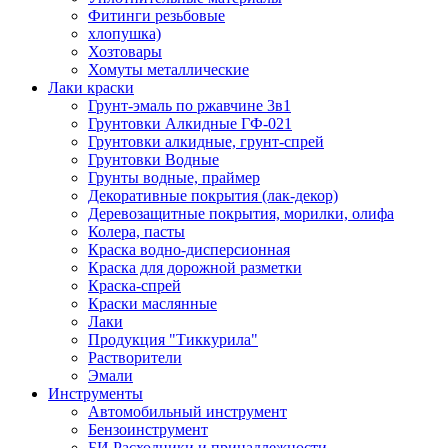
Фитинги резьбовые
хлопушка)
Хозтовары
Хомуты металлические
Лаки краски
Грунт-эмаль по ржавчине 3в1
Грунтовки Алкидные ГФ-021
Грунтовки алкидные, грунт-спрей
Грунтовки Водные
Грунты водные, праймер
Декоративные покрытия (лак-декор)
Деревозащитные покрытия, морилки, олифа
Колера, пасты
Краска водно-дисперсионная
Краска для дорожной разметки
Краска-спрей
Краски маслянные
Лаки
Продукция "Тиккурила"
Растворители
Эмали
Инструменты
Автомобильный инструмент
Бензоинструмент
БИ.Расходники и принадлежности