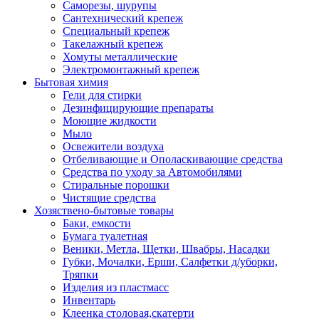
Саморезы, шурупы
Сантехнический крепеж
Специальный крепеж
Такелажный крепеж
Хомуты металлические
Электромонтажный крепеж
Бытовая химия
Гели для стирки
Дезинфицирующие препараты
Моющие жидкости
Мыло
Освежители воздуха
Отбеливающие и Ополаскивающие средства
Средства по уходу за Автомобилями
Стиральные порошки
Чистящие средства
Хозяствено-бытовые товары
Баки, емкости
Бумага туалетная
Веники, Метла, Щетки, Швабры, Насадки
Губки, Мочалки, Ерши, Салфетки д/уборки,
Тряпки
Изделия из пластмасс
Инвентарь
Клеенка столовая,скатерти