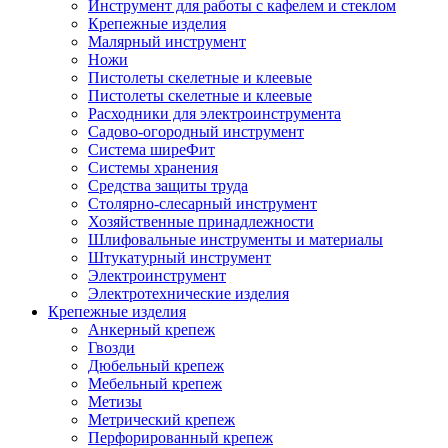
Инструмент для работы с кафелем и стеклом
Крепежные изделия
Малярный инструмент
Ножи
Пистолеты скелетные и клеевые
Пистолеты скелетные и клеевые
Расходники для электроинструмента
Садово-огородный инструмент
Система ширеФит
Системы хранения
Средства защиты труда
Столярно-слесарный инструмент
Хозяйственные принадлежности
Шлифовальные инструменты и материалы
Штукатурный инструмент
Электроинструмент
Электротехнические изделия
Крепежные изделия
Анкерный крепеж
Гвозди
Дюбельный крепеж
Мебельный крепеж
Метизы
Метрический крепеж
Перфорированный крепеж