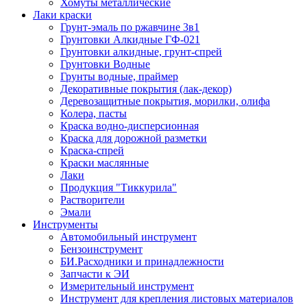
Хомуты металлические
Лаки краски
Грунт-эмаль по ржавчине 3в1
Грунтовки Алкидные ГФ-021
Грунтовки алкидные, грунт-спрей
Грунтовки Водные
Грунты водные, праймер
Декоративные покрытия (лак-декор)
Деревозащитные покрытия, морилки, олифа
Колера, пасты
Краска водно-дисперсионная
Краска для дорожной разметки
Краска-спрей
Краски маслянные
Лаки
Продукция "Тиккурила"
Растворители
Эмали
Инструменты
Автомобильный инструмент
Бензоинструмент
БИ.Расходники и принадлежности
Запчасти к ЭИ
Измерительный инструмент
Инструмент для крепления листовых материалов