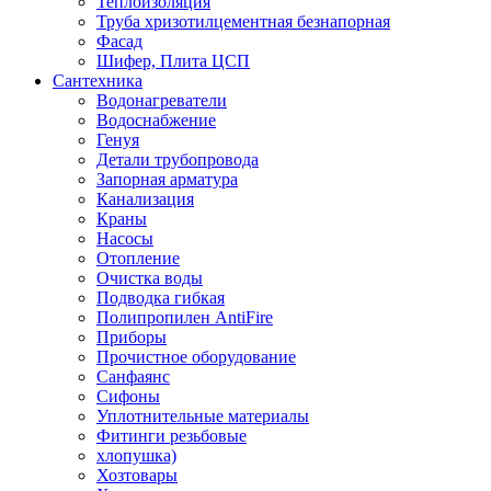
Теплоизоляция
Труба хризотилцементная безнапорная
Фасад
Шифер, Плита ЦСП
Сантехника
Водонагреватели
Водоснабжение
Генуя
Детали трубопровода
Запорная арматура
Канализация
Краны
Насосы
Отопление
Очистка воды
Подводка гибкая
Полипропилен AntiFire
Приборы
Прочистное оборудование
Санфаянс
Сифоны
Уплотнительные материалы
Фитинги резьбовые
хлопушка)
Хозтовары