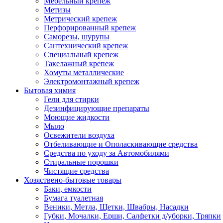
Мебельный крепеж
Метизы
Метрический крепеж
Перфорированный крепеж
Саморезы, шурупы
Сантехнический крепеж
Специальный крепеж
Такелажный крепеж
Хомуты металлические
Электромонтажный крепеж
Бытовая химия
Гели для стирки
Дезинфицирующие препараты
Моющие жидкости
Мыло
Освежители воздуха
Отбеливающие и Ополаскивающие средства
Средства по уходу за Автомобилями
Стиральные порошки
Чистящие средства
Хозяствено-бытовые товары
Баки, емкости
Бумага туалетная
Веники, Метла, Щетки, Швабры, Насадки
Губки, Мочалки, Ерши, Салфетки д/уборки, Тряпки