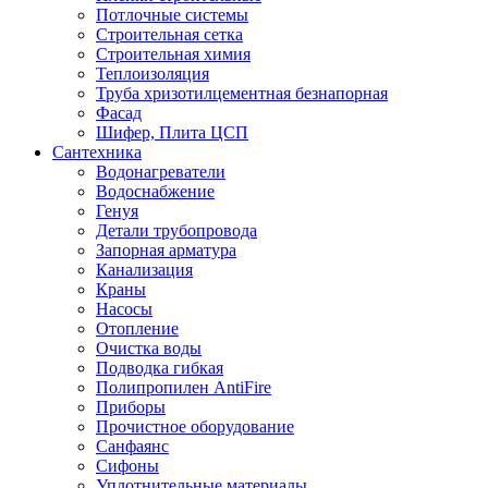
Потлочные системы
Строительная сетка
Строительная химия
Теплоизоляция
Труба хризотилцементная безнапорная
Фасад
Шифер, Плита ЦСП
Сантехника
Водонагреватели
Водоснабжение
Генуя
Детали трубопровода
Запорная арматура
Канализация
Краны
Насосы
Отопление
Очистка воды
Подводка гибкая
Полипропилен AntiFire
Приборы
Прочистное оборудование
Санфаянс
Сифоны
Уплотнительные материалы