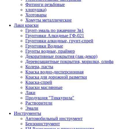
Фитинги резьбовые
хлопушка)
Хозтовары
Хомуты металлические
Лаки краски
Грунт-эмаль по ржавчине 3в1
Грунтовки Алкидные ГФ-021
Грунтовки алкидные, грунт-спрей
Грунтовки Водные
Грунты водные, праймер
Декоративные покрытия (лак-декор)
Деревозащитные покрытия, морилки, олифа
Колера, пасты
Краска водно-дисперсионная
Краска для дорожной разметки
Краска-спрей
Краски маслянные
Лаки
Продукция "Тиккурила"
Растворители
Эмали
Инструменты
Автомобильный инструмент
Бензоинструмент
БИ.Расходники и принадлежности