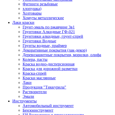
Фитинги резьбовые
хлопушка)
Хозтовары
Хомуты металлические
Лаки краски
Грунт-эмаль по ржавчине 3в1
Грунтовки Алкидные ГФ-021
Грунтовки алкидные, грунт-спрей
Грунтовки Водные
Грунты водные, праймер
Декоративные покрытия (лак-декор)
Деревозащитные покрытия, морилки, олифа
Колера, пасты
Краска водно-дисперсионная
Краска для дорожной разметки
Краска-спрей
Краски маслянные
Лаки
Продукция "Тиккурила"
Растворители
Эмали
Инструменты
Автомобильный инструмент
Бензоинструмент
БИ.Расходники и принадлежности