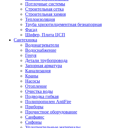
Потлочные системы
Строительная сетка
Строительная химия
Теплоизоляция
Труба хризотилцементная безнапорная
Фасад
Шифер, Плита ЦСП
Сантехника
Водонагреватели
Водоснабжение
Генуя
Детали трубопровода
Запорная арматура
Канализация
Краны
Насосы
Отопление
Очистка воды
Подводка гибкая
Полипропилен AntiFire
Приборы
Прочистное оборудование
Санфаянс
Сифоны
Уплотнительные материалы