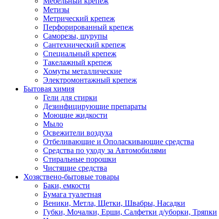
Мебельный крепеж
Метизы
Метрический крепеж
Перфорированный крепеж
Саморезы, шурупы
Сантехнический крепеж
Специальный крепеж
Такелажный крепеж
Хомуты металлические
Электромонтажный крепеж
Бытовая химия
Гели для стирки
Дезинфицирующие препараты
Моющие жидкости
Мыло
Освежители воздуха
Отбеливающие и Ополаскивающие средства
Средства по уходу за Автомобилями
Стиральные порошки
Чистящие средства
Хозяствено-бытовые товары
Баки, емкости
Бумага туалетная
Веники, Метла, Щетки, Швабры, Насадки
Губки, Мочалки, Ерши, Салфетки д/уборки, Тряпки