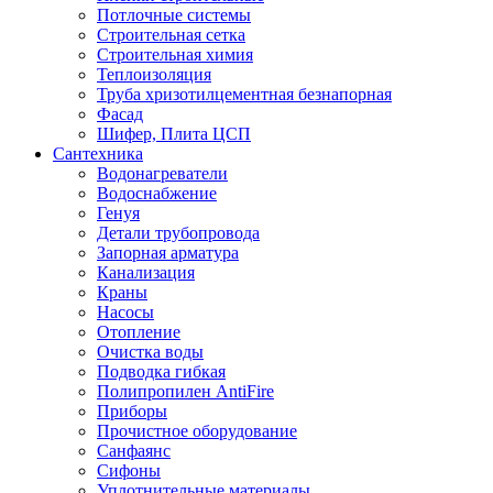
Потлочные системы
Строительная сетка
Строительная химия
Теплоизоляция
Труба хризотилцементная безнапорная
Фасад
Шифер, Плита ЦСП
Сантехника
Водонагреватели
Водоснабжение
Генуя
Детали трубопровода
Запорная арматура
Канализация
Краны
Насосы
Отопление
Очистка воды
Подводка гибкая
Полипропилен AntiFire
Приборы
Прочистное оборудование
Санфаянс
Сифоны
Уплотнительные материалы