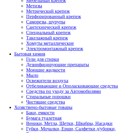
Мебельный крепеж
Метизы
Метрический крепеж
Перфорированный крепеж
Саморезы, шурупы
Сантехнический крепеж
Специальный крепеж
Такелажный крепеж
Хомуты металлические
Электромонтажный крепеж
Бытовая химия
Гели для стирки
Дезинфицирующие препараты
Моющие жидкости
Мыло
Освежители воздуха
Отбеливающие и Ополаскивающие средства
Средства по уходу за Автомобилями
Стиральные порошки
Чистящие средства
Хозяствено-бытовые товары
Баки, емкости
Бумага туалетная
Веники, Метла, Щетки, Швабры, Насадки
Губки, Мочалки, Ерши, Салфетки д/уборки,