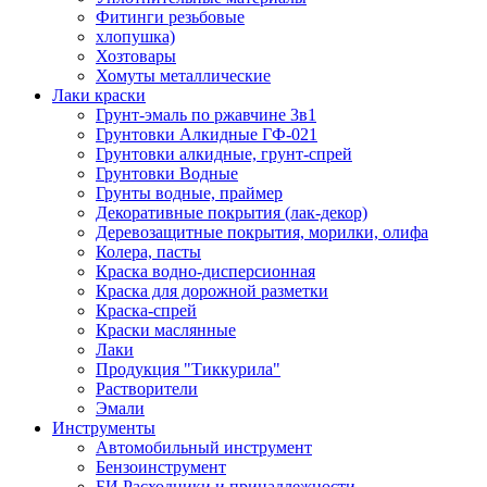
Фитинги резьбовые
хлопушка)
Хозтовары
Хомуты металлические
Лаки краски
Грунт-эмаль по ржавчине 3в1
Грунтовки Алкидные ГФ-021
Грунтовки алкидные, грунт-спрей
Грунтовки Водные
Грунты водные, праймер
Декоративные покрытия (лак-декор)
Деревозащитные покрытия, морилки, олифа
Колера, пасты
Краска водно-дисперсионная
Краска для дорожной разметки
Краска-спрей
Краски маслянные
Лаки
Продукция "Тиккурила"
Растворители
Эмали
Инструменты
Автомобильный инструмент
Бензоинструмент
БИ.Расходники и принадлежности