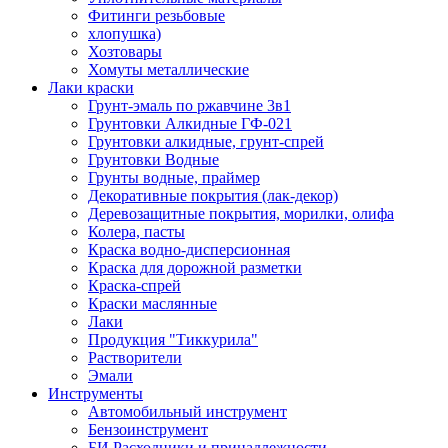
Фитинги резьбовые
хлопушка)
Хозтовары
Хомуты металлические
Лаки краски
Грунт-эмаль по ржавчине 3в1
Грунтовки Алкидные ГФ-021
Грунтовки алкидные, грунт-спрей
Грунтовки Водные
Грунты водные, праймер
Декоративные покрытия (лак-декор)
Деревозащитные покрытия, морилки, олифа
Колера, пасты
Краска водно-дисперсионная
Краска для дорожной разметки
Краска-спрей
Краски маслянные
Лаки
Продукция "Тиккурила"
Растворители
Эмали
Инструменты
Автомобильный инструмент
Бензоинструмент
БИ.Расходники и принадлежности