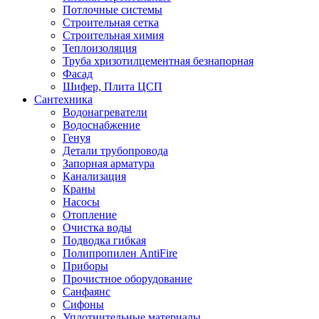
Потлочные системы
Строительная сетка
Строительная химия
Теплоизоляция
Труба хризотилцементная безнапорная
Фасад
Шифер, Плита ЦСП
Сантехника
Водонагреватели
Водоснабжение
Генуя
Детали трубопровода
Запорная арматура
Канализация
Краны
Насосы
Отопление
Очистка воды
Подводка гибкая
Полипропилен AntiFire
Приборы
Прочистное оборудование
Санфаянс
Сифоны
Уплотнительные материалы