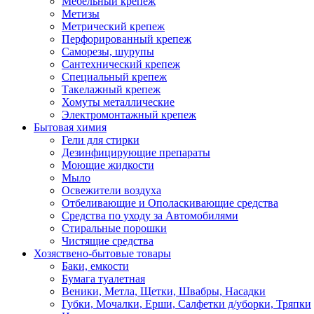
Мебельный крепеж
Метизы
Метрический крепеж
Перфорированный крепеж
Саморезы, шурупы
Сантехнический крепеж
Специальный крепеж
Такелажный крепеж
Хомуты металлические
Электромонтажный крепеж
Бытовая химия
Гели для стирки
Дезинфицирующие препараты
Моющие жидкости
Мыло
Освежители воздуха
Отбеливающие и Ополаскивающие средства
Средства по уходу за Автомобилями
Стиральные порошки
Чистящие средства
Хозяствено-бытовые товары
Баки, емкости
Бумага туалетная
Веники, Метла, Щетки, Швабры, Насадки
Губки, Мочалки, Ерши, Салфетки д/уборки, Тряпки